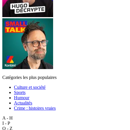
Catégories les plus populaires
Culture et société
Sports
Humour
Actualités
Crime : histoires vraies
A - H
I - P
Q - Z