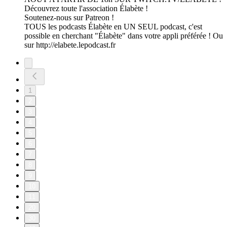
Découvrez toute l'association Élabète !
Soutenez-nous sur Patreon !
TOUS les podcasts Élabète en UN SEUL podcast, c'est
possible en cherchant "Élabète" dans votre appli préférée ! Ou
sur http://elabete.lepodcast.fr
1
2
3
4
5
6
7
8
9
10
11
20
30