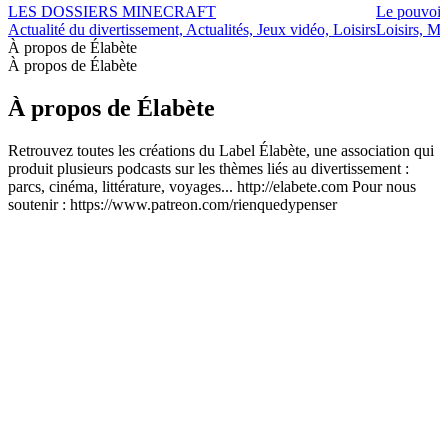
LES DOSSIERS MINECRAFT
Le pouvoir
Actualité du divertissement, Actualités, Jeux vidéo, Loisirs
Loisirs, Ma
À propos de Élabète
À propos de Élabète
À propos de Élabète
Retrouvez toutes les créations du Label Élabète, une association qui
produit plusieurs podcasts sur les thèmes liés au divertissement :
parcs, cinéma, littérature, voyages... http://elabete.com Pour nous
soutenir : https://www.patreon.com/rienquedypenser
Site web du podcast