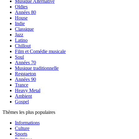
Musique Alternative
Oldies
Années 80
House
Indie
Classique
Jazz
Latino
Chillout
Film et Comédie musicale
Soul
Années 70
Musique traditionnelle
Reggaeton
Années 90
Trance
Heavy Metal
Ambient
Gospel
Thèmes les plus populaires
Informations
Culture
Sports