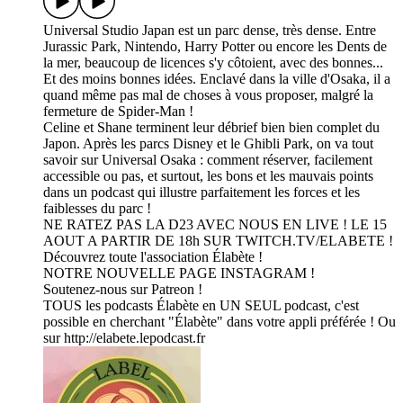
Universal Studio Japan est un parc dense, très dense. Entre
Jurassic Park, Nintendo, Harry Potter ou encore les Dents de
la mer, beaucoup de licences s'y côtoient, avec des bonnes...
Et des moins bonnes idées. Enclavé dans la ville d'Osaka, il a
quand même pas mal de choses à vous proposer, malgré la
fermeture de Spider-Man !
Celine et Shane terminent leur débrief bien bien complet du
Japon. Après les parcs Disney et le Ghibli Park, on va tout
savoir sur Universal Osaka : comment réserver, facilement
accessible ou pas, et surtout, les bons et les mauvais points
dans un podcast qui illustre parfaitement les forces et les
faiblesses du parc !
NE RATEZ PAS LA D23 AVEC NOUS EN LIVE ! LE 15
AOUT A PARTIR DE 18h SUR TWITCH.TV/ELABETE !
Découvrez toute l'association Élabète !
NOTRE NOUVELLE PAGE INSTAGRAM !
Soutenez-nous sur Patreon !
TOUS les podcasts Élabète en UN SEUL podcast, c'est
possible en cherchant "Élabète" dans votre appli préférée ! Ou
sur http://elabete.lepodcast.fr