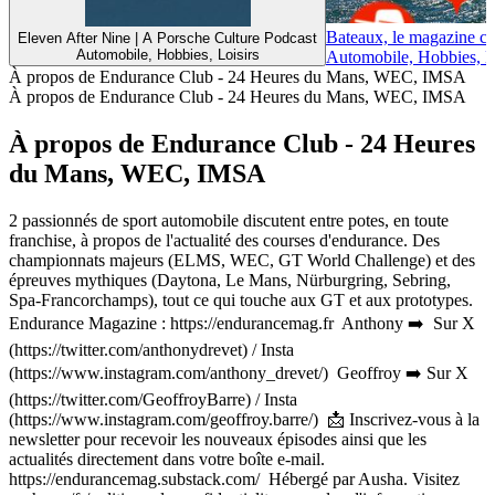
Bateaux, le magazine con
Eleven After Nine | A Porsche Culture Podcast
Automobile, Hobbies, Loisirs
Automobile, Hobbies, Lo
À propos de Endurance Club - 24 Heures du Mans, WEC, IMSA
À propos de Endurance Club - 24 Heures du Mans, WEC, IMSA
À propos de Endurance Club - 24 Heures
du Mans, WEC, IMSA
2 passionnés de sport automobile discutent entre potes, en toute
franchise, à propos de l'actualité des courses d'endurance. Des
championnats majeurs (ELMS, WEC, GT World Challenge) et des
épreuves mythiques (Daytona, Le Mans, Nürburgring, Sebring,
Spa-Francorchamps), tout ce qui touche aux GT et aux prototypes.
Endurance Magazine : https://endurancemag.fr Anthony ➡️ Sur X
(https://twitter.com/anthonydrevet) / Insta
(https://www.instagram.com/anthony_drevet/) Geoffroy ➡️ Sur X
(https://twitter.com/GeoffroyBarre) / Insta
(https://www.instagram.com/geoffroy.barre/) 📩 Inscrivez-vous à la
newsletter pour recevoir les nouveaux épisodes ainsi que les
actualités directement dans votre boîte e-mail.
https://endurancemag.substack.com/ Hébergé par Ausha. Visitez