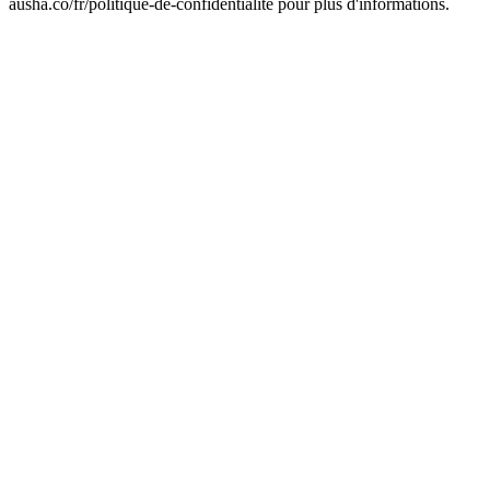
ausha.co/fr/politique-de-confidentialite pour plus d'informations.
Site web du podcast