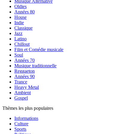
Musique Alternative
Oldies
Années 80
House
Indie
Classique
Jazz
Latino
Chillout
Film et Comédie musicale
Soul
Années 70
Musique traditionnelle
Reggaeton
Années 90
Trance
Heavy Metal
Ambient
Gospel
Thèmes les plus populaires
Informations
Culture
Sports