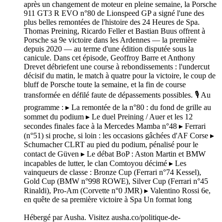
après un changement de moteur en pleine semaine, la Porsche
911 GT3 R EVO n°80 de Lionspeed GP a signé l'une des
plus belles remontées de l'histoire des 24 Heures de Spa.
Thomas Preining, Ricardo Feller et Bastian Buus offrent à
Porsche sa 9e victoire dans les Ardennes — la première
depuis 2020 — au terme d'une édition disputée sous la
canicule. Dans cet épisode, Geoffroy Barre et Anthony
Drevet débriefent une course à rebondissements : l'undercut
décisif du matin, le match à quatre pour la victoire, le coup de
bluff de Porsche toute la semaine, et la fin de course
transformée en défilé faute de dépassements possibles. 🎙️ Au
programme : ▸ La remontée de la n°80 : du fond de grille au
sommet du podium ▸ Le duel Preining / Auer et les 12
secondes finales face à la Mercedes Mamba n°48 ▸ Ferrari
(n°51) si proche, si loin : les occasions gâchées d'AF Corse ▸
Schumacher CLRT au pied du podium, pénalisé pour le
contact de Güven ▸ Le débat BoP : Aston Martin et BMW
incapables de lutter, le clan Comtoyou décimé ▸ Les
vainqueurs de classe : Bronze Cup (Ferrari n°74 Kessel),
Gold Cup (BMW n°998 ROWE), Silver Cup (Ferrari n°45
Rinaldi), Pro-Am (Corvette n°0 JMR) ▸ Valentino Rossi 6e,
en quête de sa première victoire à Spa Un format long
Hébergé par Ausha. Visitez ausha.co/politique-de-