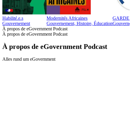
Habilité.e.s
Modernités Africaines
GARDE 
Gouvernement
Gouvernement, Histoire, Éducation
Gouverne
À propos de eGovernment Podcast
À propos de eGovernment Podcast
À propos de eGovernment Podcast
Alles rund um eGovernment
Site web du podcast