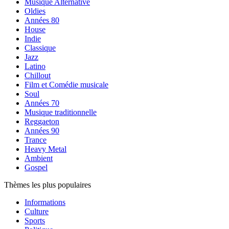
Musique Alternative
Oldies
Années 80
House
Indie
Classique
Jazz
Latino
Chillout
Film et Comédie musicale
Soul
Années 70
Musique traditionnelle
Reggaeton
Années 90
Trance
Heavy Metal
Ambient
Gospel
Thèmes les plus populaires
Informations
Culture
Sports