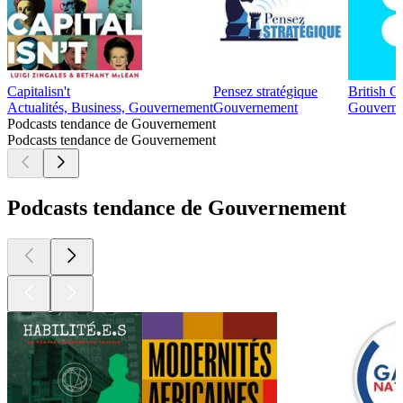
Capitalisn't
Pensez stratégique
British C
Actualités, Business, Gouvernement
Gouvernement
Gouvern
Podcasts tendance de Gouvernement
Podcasts tendance de Gouvernement
Podcasts tendance de Gouvernement