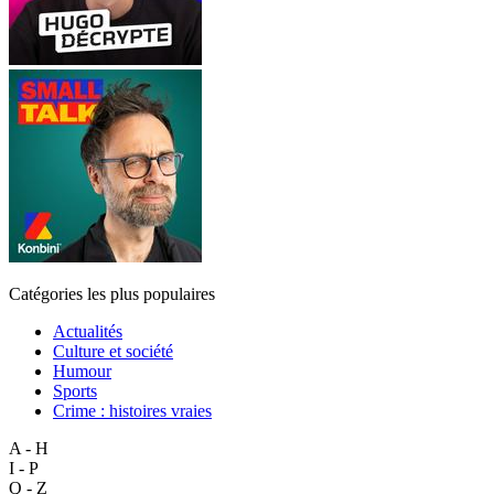
Catégories les plus populaires
Actualités
Culture et société
Humour
Sports
Crime : histoires vraies
A - H
I - P
Q - Z