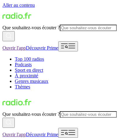
Aller au contenu
Que souhaitez-vous écouter ?
Ouvrir l'app
Découvrir Prime
Top 100 radios
Podcasts
Sport en direct
À proximité
Genres musicaux
Thèmes
Que souhaitez-vous écouter ?
Ouvrir l'app
Découvrir Prime