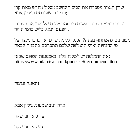
שרון קנטור מספרת את הסיפור לחשב מסלול מחדש מאת קרן
פרידור, שפורסם בגיליון אבא;
בגובה העיניים - פינת השיתופים וההמלצות של ילדי אדם צעיר.
והפעם -ינאי, כליל, כרמי ונוהר.
מעוניינים להשתתף בפינה? הכנסו ללינק, שתפו אותנו בהמלצה על
פי ההנחיות ואולי ההמלצה שלכם תתפרסם בתכנית הבאה.
את ההמלצה יש לשלוח אלינו באמצעות הטופס שכאן:
https://www.adamtsair.co.il/podcast/#recommendation
האזנה נעימה!
איור: יניב שמעוני, גיליון אבא
עריכה: רוני שקד
הגשה: רוני שקד