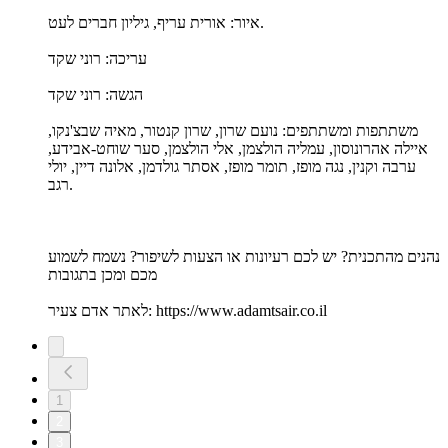
איור: אורית עריף, גיליון חברים לעט.
עריכה: רוני שקד
הגשה: רוני שקד
משתתפות ומשתתפים: נועם שרון, שרון קנטור, מאיה שבצ'נקו,
איילה אהרונוסון, עמליה הולצמן, אלי הולצמן, סער שוחט-אבידע,
ערבה וקנין, נגה מופז, תומר מופז, אסתר גולדמן, אלונה דיין, יולי
רגב.
נהנים מהתכנית? יש לכם רעיונות או הצעות לשיפור? נשמח לשמוע
מכם ומכן בתגובות
לאתר אדם צעיר: https://www.adamtsair.co.il
1
2
3