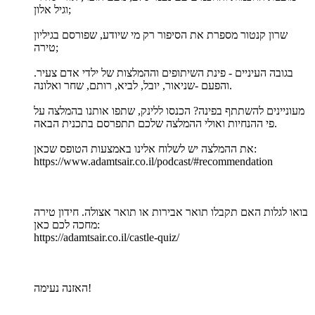
וגיל אלון;
שרון קנטור מספרת את הסיפור רק מי שיודע, שפורסם בגיליון
טירה;
בגובה העיניים - פינת השיתופים וההמלצות של ילדי אדם צעיר.
והפעם -שניאור, יובל, לביא, רותם, שחר ואלונה.
מעוניינים להשתתף בפינה? הכנסו ללינק, שתפו אותנו בהמלצה על
פי ההנחיות ואולי ההמלצה שלכם תתפרסם בתכנית הבאה.
את ההמלצה יש לשלוח אלינו באמצעות הטופס שכאן:
https://www.adamtsair.co.il/podcast/#recommendation
בואו לגלות האם תקבלו תואר אבירות או תואר אצולה. חידון טירה
מחכה לכם כאן:
https://adamtsair.co.il/castle-quiz/
האזנה נעימה!