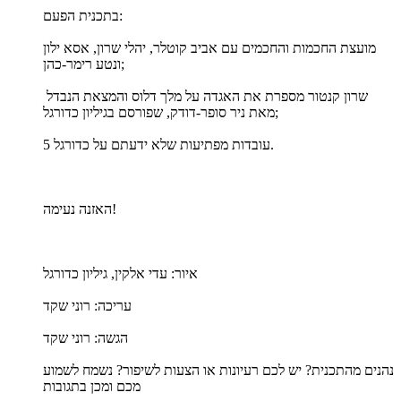
בתכנית הפעם:
מועצת החכמות והחכמים עם אביב קוטלר, יהלי שרון, אסא ילון
ונטע רימר-כהן;
שרון קנטור מספרת את האגדה על מלך דלוס והמצאת הנבדל
מאת ניר סופר-דודק, שפורסם בגיליון כדורגל;
5 עובדות מפתיעות שלא ידעתם על כדורגל.
האזנה נעימה!
איור: עדי אלקין, גיליון כדורגל
עריכה: רוני שקד
הגשה: רוני שקד
נהנים מהתכנית? יש לכם רעיונות או הצעות לשיפור? נשמח לשמוע
מכם ומכן בתגובות