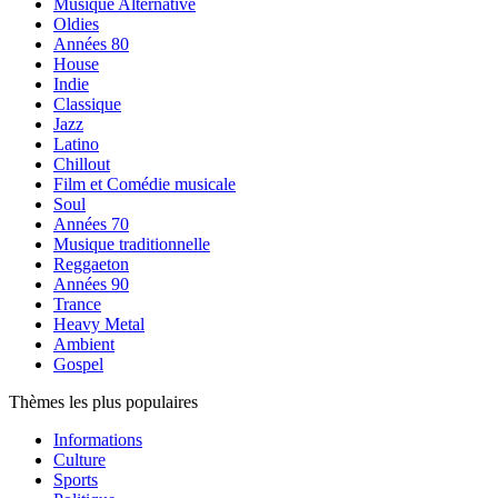
Musique Alternative
Oldies
Années 80
House
Indie
Classique
Jazz
Latino
Chillout
Film et Comédie musicale
Soul
Années 70
Musique traditionnelle
Reggaeton
Années 90
Trance
Heavy Metal
Ambient
Gospel
Thèmes les plus populaires
Informations
Culture
Sports