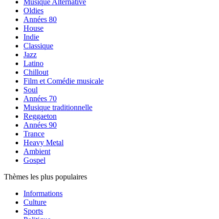
Musique Alternative
Oldies
Années 80
House
Indie
Classique
Jazz
Latino
Chillout
Film et Comédie musicale
Soul
Années 70
Musique traditionnelle
Reggaeton
Années 90
Trance
Heavy Metal
Ambient
Gospel
Thèmes les plus populaires
Informations
Culture
Sports