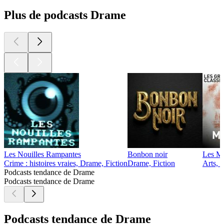
Plus de podcasts Drame
Les Nouilles Rampantes
Bonbon noir
Les Mi
Crime : histoires vraies, Drame, Fiction
Drame, Fiction
Arts, 
Podcasts tendance de Drame
Podcasts tendance de Drame
Podcasts tendance de Drame