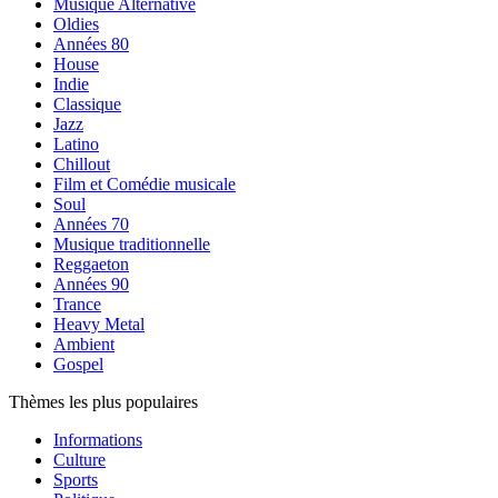
Musique Alternative
Oldies
Années 80
House
Indie
Classique
Jazz
Latino
Chillout
Film et Comédie musicale
Soul
Années 70
Musique traditionnelle
Reggaeton
Années 90
Trance
Heavy Metal
Ambient
Gospel
Thèmes les plus populaires
Informations
Culture
Sports