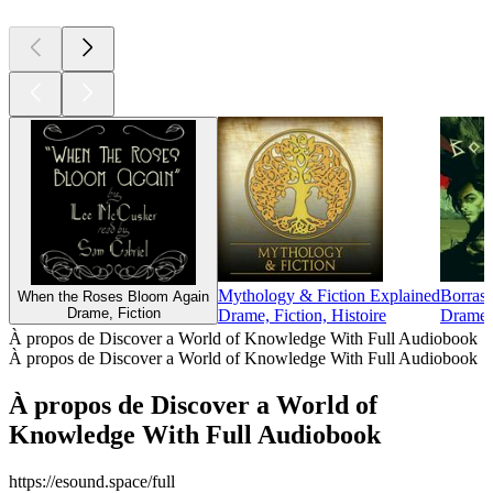
Mythology & Fiction Explained
Borras
When the Roses Bloom Again
Drame, Fiction
Drame, Fiction, Histoire
Drame, 
À propos de Discover a World of Knowledge With Full Audiobook
À propos de Discover a World of Knowledge With Full Audiobook
À propos de Discover a World of
Knowledge With Full Audiobook
https://esound.space/full