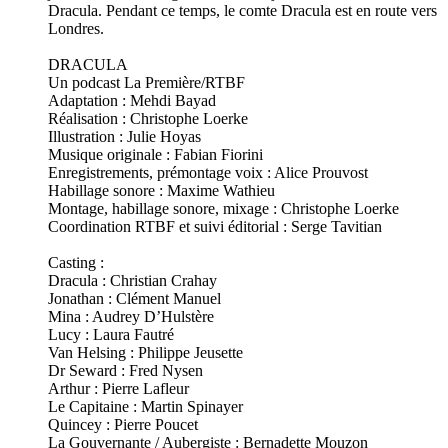
Dracula. Pendant ce temps, le comte Dracula est en route vers
Londres.
DRACULA
Un podcast La Première/RTBF
Adaptation : Mehdi Bayad
Réalisation : Christophe Loerke
Illustration : Julie Hoyas
Musique originale : Fabian Fiorini
Enregistrements, prémontage voix : Alice Prouvost
Habillage sonore : Maxime Wathieu
Montage, habillage sonore, mixage : Christophe Loerke
Coordination RTBF et suivi éditorial : Serge Tavitian
Casting :
Dracula : Christian Crahay
Jonathan : Clément Manuel
Mina : Audrey D’Hulstère
Lucy : Laura Fautré
Van Helsing : Philippe Jeusette
Dr Seward : Fred Nysen
Arthur : Pierre Lafleur
Le Capitaine : Martin Spinayer
Quincey : Pierre Poucet
La Gouvernante / Aubergiste : Bernadette Mouzon