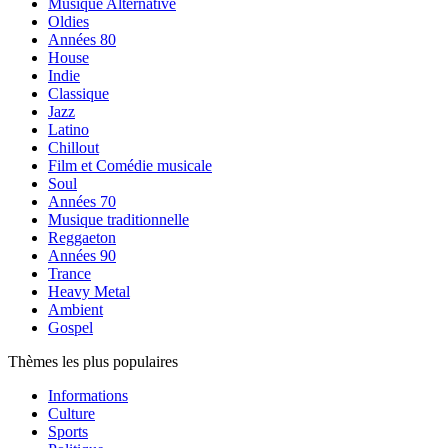
Musique Alternative
Oldies
Années 80
House
Indie
Classique
Jazz
Latino
Chillout
Film et Comédie musicale
Soul
Années 70
Musique traditionnelle
Reggaeton
Années 90
Trance
Heavy Metal
Ambient
Gospel
Thèmes les plus populaires
Informations
Culture
Sports