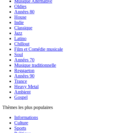
Musique Alternative
Oldies
Années 80
House
Indie
Classique
Jazz
Latino
Chillout
Film et Comédie musicale
Soul
Années 70
Musique traditionnelle
Reggaeton
Années 90
Trance
Heavy Metal
Ambient
Gospel
Thèmes les plus populaires
Informations
Culture
Sports