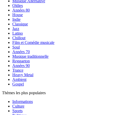
Musique Alternative
Oldies
Années 80
House
Indie
Classique
Jazz
Latino
Chillout
Film et Comédie musicale
Soul
Années 70
Musique traditionnelle
Reggaeton
Années 90
Trance
Heavy Metal
Ambient
Gospel
Thèmes les plus populaires
Informations
Culture
Sports