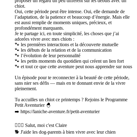
proposer un regard un peu différent sur les débuts avec un
chiot.
Oui, cette période peut être intense. Oui, elle demande de
l’adaptation, de la patience et beaucoup d’énergie. Mais elle
est aussi remplie de moments uniques, précieux, et
profondément marquants.
Je te partage ici, en toute simplicité, les choses que j’ai
adorées vivre avec mes chiots :
🐾 les premières interactions et la découverte mutuelle
🐾 les débuts de la relation et de la communication
🐾 l’évolution de leur personnalité
🐾 les petits moments du quotidien qui créent un lien fort
🐾 et tout ce que cette aventure peut nous apprendre sur nous
Un épisode pour te reconnecter à la beauté de cette période,
sans nier ses défis — mais en te donnant envie de la vivre
pleinement.
Tu accuilles un chiot ce printemps ? Rejoins le Programme
Petit Aventurier 🐣
➡️ https://laniche-aventure.fr/petit-aventurier
🙋🏻‍♀️ Salut, moi c'est Claire
🐕 J'aide les dog-parents à bien vivre avec leur chien