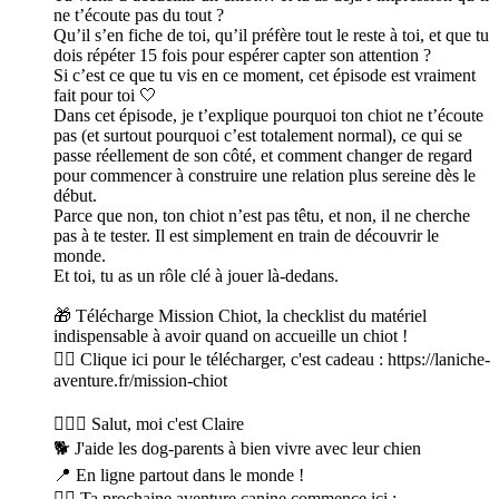
ne t’écoute pas du tout ?
Qu’il s’en fiche de toi, qu’il préfère tout le reste à toi, et que tu
dois répéter 15 fois pour espérer capter son attention ?
Si c’est ce que tu vis en ce moment, cet épisode est vraiment
fait pour toi 🤍
Dans cet épisode, je t’explique pourquoi ton chiot ne t’écoute
pas (et surtout pourquoi c’est totalement normal), ce qui se
passe réellement de son côté, et comment changer de regard
pour commencer à construire une relation plus sereine dès le
début.
Parce que non, ton chiot n’est pas têtu, et non, il ne cherche
pas à te tester. Il est simplement en train de découvrir le
monde.
Et toi, tu as un rôle clé à jouer là-dedans.
🎁 Télécharge Mission Chiot, la checklist du matériel
indispensable à avoir quand on accueille un chiot !
👉🏼 Clique ici pour le télécharger, c'est cadeau : https://laniche-
aventure.fr/mission-chiot
🙋🏻‍♀️ Salut, moi c'est Claire
🐕 J'aide les dog-parents à bien vivre avec leur chien
📍 En ligne partout dans le monde !
👉🏼 Ta prochaine aventure canine commence ici :