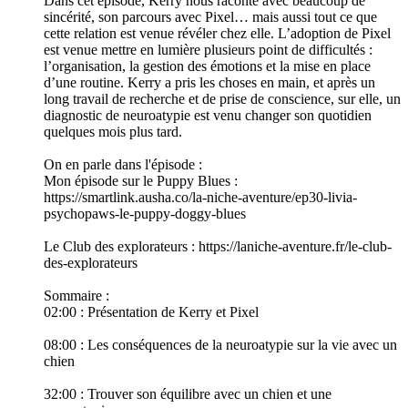
Dans cet épisode, Kerry nous raconte avec beaucoup de
sincérité, son parcours avec Pixel… mais aussi tout ce que
cette relation est venue révéler chez elle. L’adoption de Pixel
est venue mettre en lumière plusieurs point de difficultés :
l’organisation, la gestion des émotions et la mise en place
d’une routine. Kerry a pris les choses en main, et après un
long travail de recherche et de prise de conscience, sur elle, un
diagnostic de neuroatypie est venu changer son quotidien
quelques mois plus tard.
On en parle dans l'épisode :
Mon épisode sur le Puppy Blues :
https://smartlink.ausha.co/la-niche-aventure/ep30-livia-
psychopaws-le-puppy-doggy-blues
Le Club des explorateurs : https://laniche-aventure.fr/le-club-
des-explorateurs
Sommaire :
02:00 : Présentation de Kerry et Pixel
08:00 : Les conséquences de la neuroatypie sur la vie avec un
chien
32:00 : Trouver son équilibre avec un chien et une