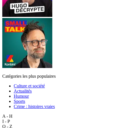
Catégories les plus populaires
Culture et société
Actualités
Humour
Sports
Crime : histoires vraies
A - H
I - P
Q - Z