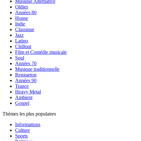
Musique Alternative
Oldies
Années 80
House
Indie
Classique
Jazz
Latino
Chillout
Film et Comédie musicale
Soul
Années 70
Musique traditionnelle
Reggaeton
Années 90
Trance
Heavy Metal
Ambient
Gospel
Thèmes les plus populaires
Informations
Culture
Sports