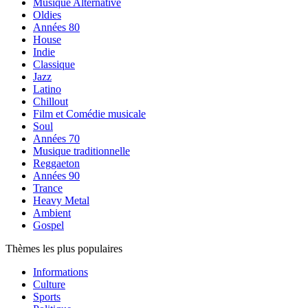
Musique Alternative
Oldies
Années 80
House
Indie
Classique
Jazz
Latino
Chillout
Film et Comédie musicale
Soul
Années 70
Musique traditionnelle
Reggaeton
Années 90
Trance
Heavy Metal
Ambient
Gospel
Thèmes les plus populaires
Informations
Culture
Sports