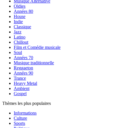
Musique Alternative
Oldies
Années 80
House
Indie
Classique
Jazz
Latino
Chillout
Film et Comédie musicale
Soul
Années 70
Musique traditionnelle
Reggaeton
Années 90
Trance
Heavy Metal
Ambient
Gospel
Thèmes les plus populaires
Informations
Culture
Sports