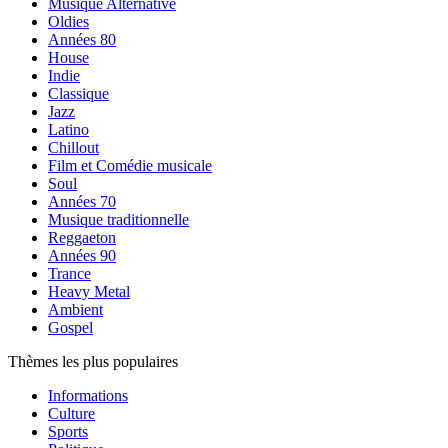
Musique Alternative
Oldies
Années 80
House
Indie
Classique
Jazz
Latino
Chillout
Film et Comédie musicale
Soul
Années 70
Musique traditionnelle
Reggaeton
Années 90
Trance
Heavy Metal
Ambient
Gospel
Thèmes les plus populaires
Informations
Culture
Sports