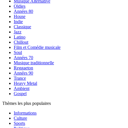
Musique Alternative
Oldies
Années 80
House
Indie
Classique
Jazz
Latino
Chillout
Film et Comédie musicale
Soul
Années 70
Musique traditionnelle
Reggaeton
Années 90
Trance
Heavy Metal
Ambient
Gospel
Thèmes les plus populaires
Informations
Culture
Sports