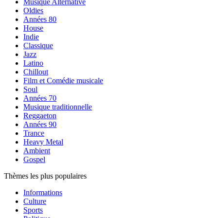
Musique Alternative
Oldies
Années 80
House
Indie
Classique
Jazz
Latino
Chillout
Film et Comédie musicale
Soul
Années 70
Musique traditionnelle
Reggaeton
Années 90
Trance
Heavy Metal
Ambient
Gospel
Thèmes les plus populaires
Informations
Culture
Sports