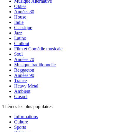
Musique Alternative
Oldies
Années 80
House
Indie
Classique
Jazz
Latino
Chillout
Film et Comédie musicale
Soul
Années 70
Musique traditionnelle
Reggaeton
Années 90
Trance
Heavy Metal
Ambient
Gospel
Thèmes les plus populaires
Informations
Culture
Sports