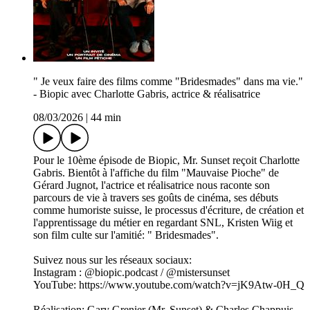
" Je veux faire des films comme "Bridesmades" dans ma vie."
- Biopic avec Charlotte Gabris, actrice & réalisatrice
08/03/2026
|
44 min
Pour le 10ème épisode de Biopic, Mr. Sunset reçoit Charlotte
Gabris. Bientôt à l'affiche du film "Mauvaise Pioche" de
Gérard Jugnot, l'actrice et réalisatrice nous raconte son
parcours de vie à travers ses goûts de cinéma, ses débuts
comme humoriste suisse, le processus d'écriture, de création et
l'apprentissage du métier en regardant SNL, Kristen Wiig et
son film culte sur l'amitié: " Bridesmades".
Suivez nous sur les réseaux sociaux:
Instagram : @biopic.podcast / @mistersunset
YouTube: https://www.youtube.com/watch?v=jK9Atw-0H_Q
Réalisation: Gary Grenier (Mr. Sunset) & Charles Chappuis