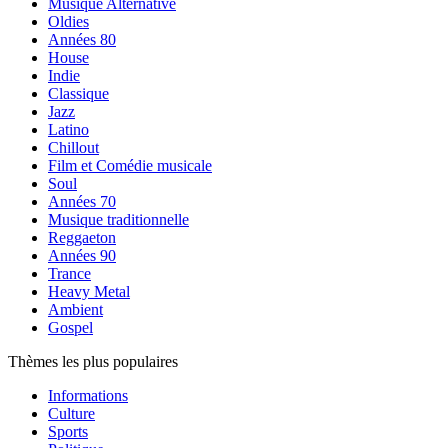
Musique Alternative
Oldies
Années 80
House
Indie
Classique
Jazz
Latino
Chillout
Film et Comédie musicale
Soul
Années 70
Musique traditionnelle
Reggaeton
Années 90
Trance
Heavy Metal
Ambient
Gospel
Thèmes les plus populaires
Informations
Culture
Sports