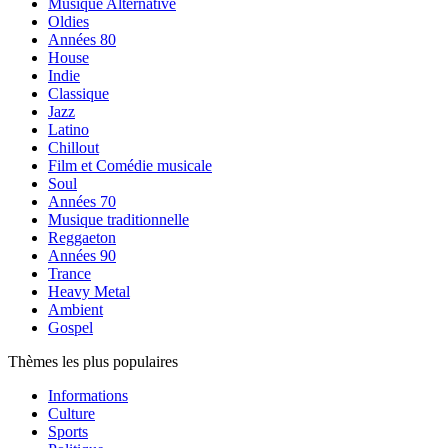
Musique Alternative
Oldies
Années 80
House
Indie
Classique
Jazz
Latino
Chillout
Film et Comédie musicale
Soul
Années 70
Musique traditionnelle
Reggaeton
Années 90
Trance
Heavy Metal
Ambient
Gospel
Thèmes les plus populaires
Informations
Culture
Sports