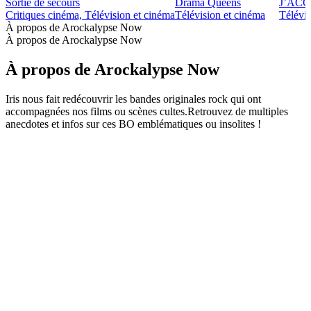
Sortie de secours
Drama Queens
J’ACCUS
Critiques cinéma, Télévision et cinéma
Télévision et cinéma
Télévis
À propos de Arockalypse Now
À propos de Arockalypse Now
À propos de Arockalypse Now
Iris nous fait redécouvrir les bandes originales rock qui ont
accompagnées nos films ou scènes cultes.Retrouvez de multiples
anecdotes et infos sur ces BO emblématiques ou insolites !
Site web du podcast