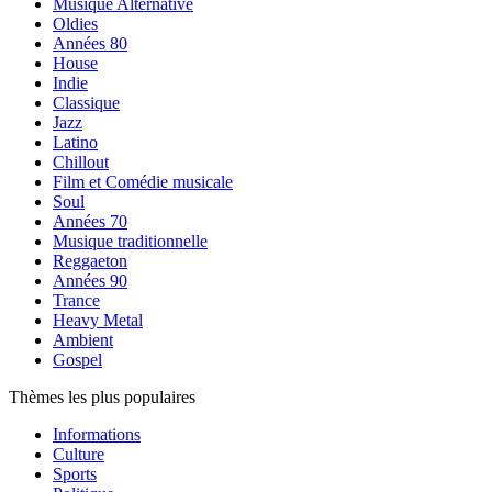
Musique Alternative
Oldies
Années 80
House
Indie
Classique
Jazz
Latino
Chillout
Film et Comédie musicale
Soul
Années 70
Musique traditionnelle
Reggaeton
Années 90
Trance
Heavy Metal
Ambient
Gospel
Thèmes les plus populaires
Informations
Culture
Sports