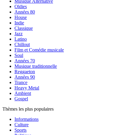
Musique Alternative
Oldies
Années 80
House
Indie
Classique
Jazz
Latino
Chillout
Film et Comédie musicale
Soul
Années 70
Musique traditionnelle
Reggaeton
Années 90
Trance
Heavy Metal
Ambient
Gospel
Thèmes les plus populaires
Informations
Culture
Sports