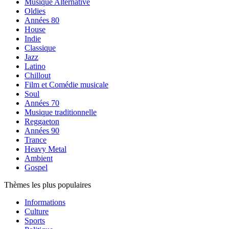
Musique Alternative
Oldies
Années 80
House
Indie
Classique
Jazz
Latino
Chillout
Film et Comédie musicale
Soul
Années 70
Musique traditionnelle
Reggaeton
Années 90
Trance
Heavy Metal
Ambient
Gospel
Thèmes les plus populaires
Informations
Culture
Sports