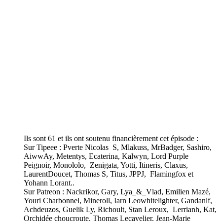
Ils sont 61 et ils ont soutenu financièrement cet épisode :
Sur Tipeee : Pverte Nicolas S, Mlakuss, MrBadger, Sashiro,
AiwwAy, Metentys, Ecaterina, Kalwyn, Lord Purple
Peignoir, Monololo, Zenigata, Yotti, Itineris, Claxus,
LaurentDoucet, Thomas S, Titus, JPPJ, Flamingfox et
Yohann Lorant..
Sur Patreon : Nackrikor, Gary, Lya_&_Vlad, Emilien Mazé,
Youri Charbonnel, Mineroll, Iarn Leowhitelighter, Gandanlf,
Achdeuzos, Guelik Ly, Richoult, Stan Leroux, Lerrianh, Kat,
Orchidée choucroute, Thomas Lecavelier, Jean-Marie