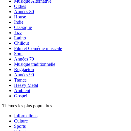
Musique Alternative
Oldies
Années 80
House
Indie
Classique
Jazz
Latino
Chillout
Film et Comédie musicale
Soul
Années 70
Musique traditionnelle
Reggaeton
Années 90
Trance
Heavy Metal
Ambient
Gospel
Thèmes les plus populaires
Informations
Culture
Sports