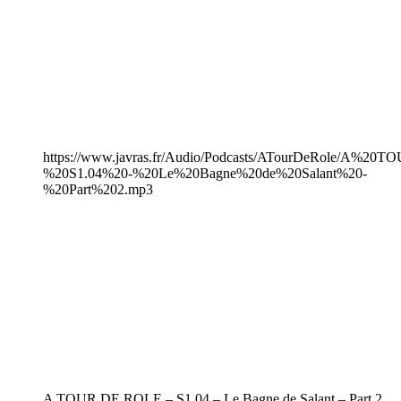
https://www.javras.fr/Audio/Podcasts/ATourDeRole/A
%20S1.04%20-%20Le%20Bagne%20de%20Salant%20-
%20Part%202.mp3
A TOUR DE ROLE – S1.04 – Le Bagne de Salant – Part 2