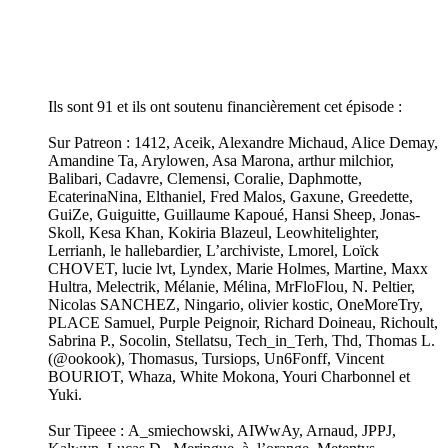
Ils sont 91 et ils ont soutenu financièrement cet épisode :
Sur Patreon : 1412, Aceik, Alexandre Michaud, Alice Demay,
Amandine Ta, Arylowen, Asa Marona, arthur milchior,
Balibari, Cadavre, Clemensi, Coralie, Daphmotte,
EcaterinaNina, Elthaniel, Fred Malos, Gaxune, Greedette,
GuiZe, Guiguitte, Guillaume Kapoué, Hansi Sheep, Jonas-
Skoll, Kesa Khan, Kokiria Blazeul, Leowhitelighter,
Lerrianh, le hallebardier, L’archiviste, Lmorel, Loïck
CHOVET, lucie lvt, Lyndex, Marie Holmes, Martine, Maxx
Hultra, Melectrik, Mélanie, Mélina, MrFloFlou, N. Peltier,
Nicolas SANCHEZ, Ningario, olivier kostic, OneMoreTry,
PLACE Samuel, Purple Peignoir, Richard Doineau, Richoult,
Sabrina P., Socolin, Stellatsu, Tech_in_Terh, Thd, Thomas L.
(@ookook), Thomasus, Tursiops, Un6Fonff, Vincent
BOURIOT, Whaza, White Mokona, Youri Charbonnel et
Yuki.
Sur Tipeee : A_smiechowski, AIWwAy, Arnaud, JPPJ,