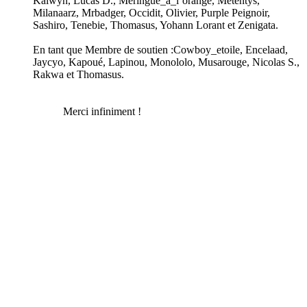
Kalwyn, Lucas D., Meringue_à_l’orange, Metentys,
Milanaarz, Mrbadger, Occidit, Olivier, Purple Peignoir,
Sashiro, Tenebie, Thomasus, Yohann Lorant et Zenigata.
En tant que Membre de soutien :Cowboy_etoile, Encelaad,
Jaycyo, Kapoué, Lapinou, Monololo, Musarouge, Nicolas S.,
Rakwa et Thomasus.
Merci infiniment !