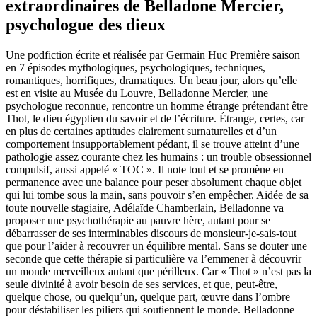
extraordinaires de Belladone Mercier,
psychologue des dieux
Une podfiction écrite et réalisée par Germain Huc Première saison
en 7 épisodes mythologiques, psychologiques, techniques,
romantiques, horrifiques, dramatiques. Un beau jour, alors qu’elle
est en visite au Musée du Louvre, Belladonne Mercier, une
psychologue reconnue, rencontre un homme étrange prétendant être
Thot, le dieu égyptien du savoir et de l’écriture. Étrange, certes, car
en plus de certaines aptitudes clairement surnaturelles et d’un
comportement insupportablement pédant, il se trouve atteint d’une
pathologie assez courante chez les humains : un trouble obsessionnel
compulsif, aussi appelé « TOC ». Il note tout et se promène en
permanence avec une balance pour peser absolument chaque objet
qui lui tombe sous la main, sans pouvoir s’en empêcher. Aidée de sa
toute nouvelle stagiaire, Adélaïde Chamberlain, Belladonne va
proposer une psychothérapie au pauvre hère, autant pour se
débarrasser de ses interminables discours de monsieur-je-sais-tout
que pour l’aider à recouvrer un équilibre mental. Sans se douter une
seconde que cette thérapie si particulière va l’emmener à découvrir
un monde merveilleux autant que périlleux. Car « Thot » n’est pas la
seule divinité à avoir besoin de ses services, et que, peut-être,
quelque chose, ou quelqu’un, quelque part, œuvre dans l’ombre
pour déstabiliser les piliers qui soutiennent le monde. Belladonne