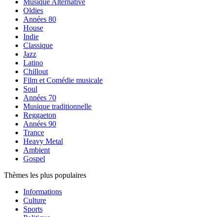
Musique Alternative
Oldies
Années 80
House
Indie
Classique
Jazz
Latino
Chillout
Film et Comédie musicale
Soul
Années 70
Musique traditionnelle
Reggaeton
Années 90
Trance
Heavy Metal
Ambient
Gospel
Thèmes les plus populaires
Informations
Culture
Sports