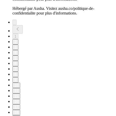
Hébergé par Ausha. Visitez ausha.co/politique-de-
confidentialite pour plus d'informations.
1
2
3
4
5
6
7
8
9
10
11
15
16
17
18