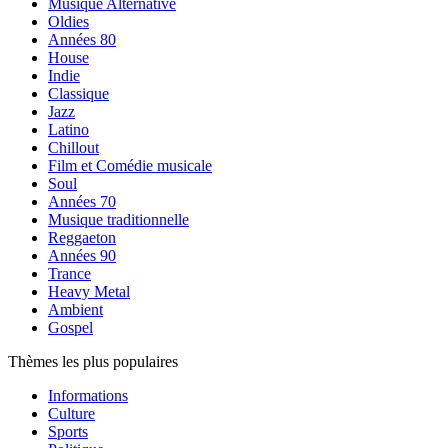
Musique Alternative
Oldies
Années 80
House
Indie
Classique
Jazz
Latino
Chillout
Film et Comédie musicale
Soul
Années 70
Musique traditionnelle
Reggaeton
Années 90
Trance
Heavy Metal
Ambient
Gospel
Thèmes les plus populaires
Informations
Culture
Sports