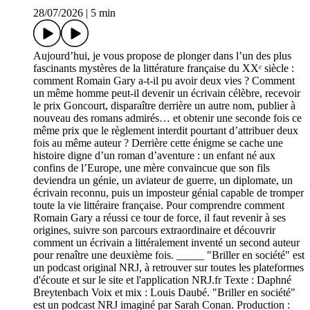
28/07/2026
|
5 min
Aujourd’hui, je vous propose de plonger dans l’un des plus
fascinants mystères de la littérature française du XXᵉ siècle :
comment Romain Gary a-t-il pu avoir deux vies ? Comment
un même homme peut-il devenir un écrivain célèbre, recevoir
le prix Goncourt, disparaître derrière un autre nom, publier à
nouveau des romans admirés… et obtenir une seconde fois ce
même prix que le règlement interdit pourtant d’attribuer deux
fois au même auteur ? Derrière cette énigme se cache une
histoire digne d’un roman d’aventure : un enfant né aux
confins de l’Europe, une mère convaincue que son fils
deviendra un génie, un aviateur de guerre, un diplomate, un
écrivain reconnu, puis un imposteur génial capable de tromper
toute la vie littéraire française. Pour comprendre comment
Romain Gary a réussi ce tour de force, il faut revenir à ses
origines, suivre son parcours extraordinaire et découvrir
comment un écrivain a littéralement inventé un second auteur
pour renaître une deuxième fois. _____ "Briller en société" est
un podcast original NRJ, à retrouver sur toutes les plateformes
d'écoute et sur le site et l'application NRJ.fr Texte : Daphné
Breytenbach Voix et mix : Louis Daubé. "Briller en société"
est un podcast NRJ imaginé par Sarah Conan. Production :