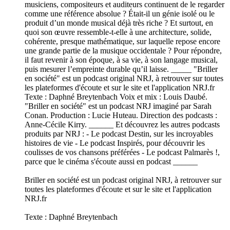
musiciens, compositeurs et auditeurs continuent de le regarder
comme une référence absolue ? Était-il un génie isolé ou le
produit d’un monde musical déjà très riche ? Et surtout, en
quoi son œuvre ressemble-t-elle à une architecture, solide,
cohérente, presque mathématique, sur laquelle repose encore
une grande partie de la musique occidentale ? Pour répondre,
il faut revenir à son époque, à sa vie, à son langage musical,
puis mesurer l’empreinte durable qu’il laisse. _____ "Briller
en société" est un podcast original NRJ, à retrouver sur toutes
les plateformes d'écoute et sur le site et l'application NRJ.fr
Texte : Daphné Breytenbach Voix et mix : Louis Daubé.
"Briller en société" est un podcast NRJ imaginé par Sarah
Conan. Production : Lucie Huteau. Direction des podcasts :
Anne-Cécile Kirry. ______ Et découvrez les autres podcasts
produits par NRJ : - Le podcast Destin, sur les incroyables
histoires de vie - Le podcast Inspirés, pour découvrir les
coulisses de vos chansons préférées - Le podcast Palmarès !,
parce que le cinéma s'écoute aussi en podcast ______
Briller en société est un podcast original NRJ, à retrouver sur
toutes les plateformes d'écoute et sur le site et l'application
NRJ.fr
Texte : Daphné Breytenbach