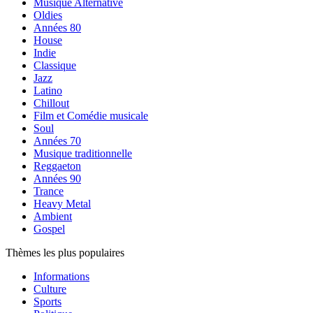
Musique Alternative
Oldies
Années 80
House
Indie
Classique
Jazz
Latino
Chillout
Film et Comédie musicale
Soul
Années 70
Musique traditionnelle
Reggaeton
Années 90
Trance
Heavy Metal
Ambient
Gospel
Thèmes les plus populaires
Informations
Culture
Sports