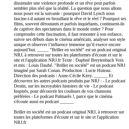
dissimuler une violence profonde et un rêve peut parfois
sembler plus réel que la réalité. La question que nous allons
nous poser est la suivante : pourquoi David Lynch nous
fascine-t-il autant en brouillant le rêve et le réel ? Pourquoi ses
films, souvent déroutants et parfois inquiétants, continuent-ils
de captiver des spectateurs dans le monde entier ? Pour
comprendre cette fascination, il faut remonter à son enfance,
suivre ses débuts dans le cinéma américain, analyser son style
unique et observer l’influence immense qu’il exerce encore
aujourd’hui. _____ "Briller en société" est un podcast original
NRJ, à retrouver sur toutes les plateformes d'écoute et sur le
site et l'application NRJ.fr Texte : Daphné Breytenbach Voix
et mix : Louis Daubé. "Briller en société" est un podcast NRJ
imaginé par Sarah Conan. Production : Lucie Huteau.
Direction des podcasts : Anne-Cécile Kirry. ______ Et
découvrez les autres podcasts produits par NRJ : - Le podcast
Destin, sur les incroyables histoires de vie - Le podcast
Inspirés, pour découvrir les coulisses de vos chansons
préférées - Le podcast Palmarès !, parce que le cinéma
s'écoute aussi en podcast ______
Briller en société est un podcast original NRJ, à retrouver sur
toutes les plateformes d'écoute et sur le site et l'application
NRJ.fr