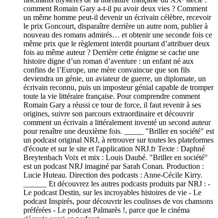
comment Romain Gary a-t-il pu avoir deux vies ? Comment
un même homme peut-il devenir un écrivain célèbre, recevoir
le prix Goncourt, disparaître derrière un autre nom, publier à
nouveau des romans admirés… et obtenir une seconde fois ce
même prix que le règlement interdit pourtant d’attribuer deux
fois au même auteur ? Derrière cette énigme se cache une
histoire digne d’un roman d’aventure : un enfant né aux
confins de l’Europe, une mère convaincue que son fils
deviendra un génie, un aviateur de guerre, un diplomate, un
écrivain reconnu, puis un imposteur génial capable de tromper
toute la vie littéraire française. Pour comprendre comment
Romain Gary a réussi ce tour de force, il faut revenir à ses
origines, suivre son parcours extraordinaire et découvrir
comment un écrivain a littéralement inventé un second auteur
pour renaître une deuxième fois. _____ "Briller en société" est
un podcast original NRJ, à retrouver sur toutes les plateformes
d'écoute et sur le site et l'application NRJ.fr Texte : Daphné
Breytenbach Voix et mix : Louis Daubé. "Briller en société"
est un podcast NRJ imaginé par Sarah Conan. Production :
Lucie Huteau. Direction des podcasts : Anne-Cécile Kirry.
______ Et découvrez les autres podcasts produits par NRJ : -
Le podcast Destin, sur les incroyables histoires de vie - Le
podcast Inspirés, pour découvrir les coulisses de vos chansons
préférées - Le podcast Palmarès !, parce que le cinéma