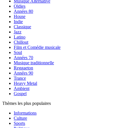
Musique Alternative
Oldies
Années 80
House
Indie
Classique
Jazz
Latino
Chillout
Film et Comédie musicale
Soul
Années 70
Musique traditionnelle
Reggaeton
Années 90
Trance
Heavy Metal
Ambient
Gospel
Thèmes les plus populaires
Informations
Culture
Sports