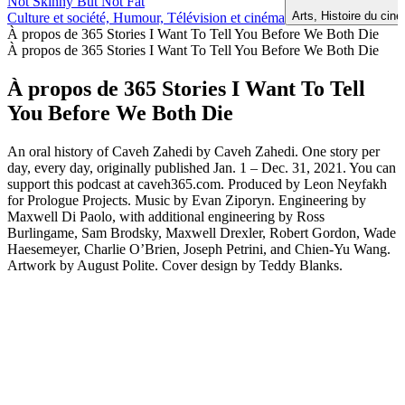
Not Skinny But Not Fat
Arts, Histoire du cin
Culture et société, Humour, Télévision et cinéma
À propos de 365 Stories I Want To Tell You Before We Both Die
À propos de 365 Stories I Want To Tell You Before We Both Die
À propos de 365 Stories I Want To Tell
You Before We Both Die
An oral history of Caveh Zahedi by Caveh Zahedi. One story per
day, every day, originally published Jan. 1 – Dec. 31, 2021. You can
support this podcast at caveh365.com. Produced by Leon Neyfakh
for Prologue Projects. Music by Evan Ziporyn. Engineering by
Maxwell Di Paolo, with additional engineering by Ross
Burlingame, Sam Brodsky, Maxwell Drexler, Robert Gordon, Wade
Haesemeyer, Charlie O’Brien, Joseph Petrini, and Chien-Yu Wang.
Artwork by August Polite. Cover design by Teddy Blanks.
Site web du podcast