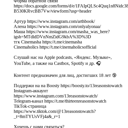
Форма обратной связи
https://docs.google.com/forms/d/e/1FAIpQLSc4Quq1n8Nid
B530KRvcBB7Vw/viewform?usp=header
Артур https://www.instagram.com/arthbook/
Алена https://www.instagram.com/onlyalyonaa/
Маша https://www.instagram.com/masha_was_here?
igsh=MTdldDVnNmZidG9kbA%3D%3D
тгк Cinemasha https://t.me/cinemasha
Cinemaholics https://t.me/cinemaholicsofficial
Слушай нас на Apple podcasts, «Яндекс. Музыке»,
YouTube, а также на Castbox, Spotify и др. 🎧
Контент предназначен для лиц, достигших 18 лет 🔞
Поддержи на на Boosty https://boosty.to/13reasonstowatch
Instagram-аккаунт
https://www.instagram.com/13reasonstowatch/
Telegram-канал https://t.me/thirteenreasonstowatch
TikTok-страница
https://www.tiktok.com/@13reasonstowatch?
_t=8mTYUsVFj4a&_r=1
Хочешь с нами связаться?