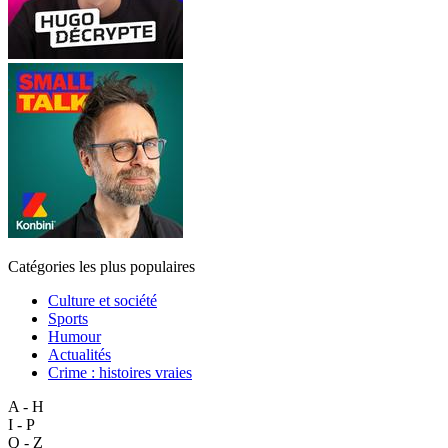
Catégories les plus populaires
Culture et société
Sports
Humour
Actualités
Crime : histoires vraies
A - H
I - P
Q - Z