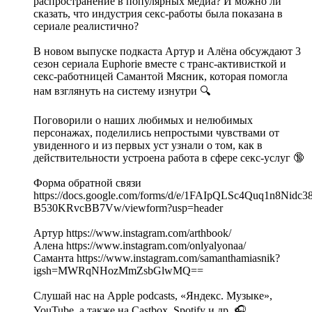
распространение в популярных медиа? И можно ли
сказать, что индустрия секс-работы была показана в
сериале реалистично?
В новом выпуске подкаста Артур и Алёна обсуждают 3
сезон сериала Euphorie вместе с транс-активисткой и
секс-работницей Самантой Мясник, которая помогла
нам взглянуть на систему изнутри 🔍
Поговорили о наших любимых и нелюбимых
персонажах, поделились непростыми чувствами от
увиденного и из первых уст узнали о том, как в
действительности устроена работа в сфере секс-услуг 🔞
Форма обратной связи
https://docs.google.com/forms/d/e/1FAIpQLSc4Quq1n8Nid
B530KRvcBB7Vw/viewform?usp=header
Артур https://www.instagram.com/arthbook/
Алена https://www.instagram.com/onlyalyonaa/
Саманта https://www.instagram.com/samanthamiasnik?
igsh=MWRqNHozMmZsbGlwMQ==
Слушай нас на Apple podcasts, «Яндекс. Музыке»,
YouTube, а также на Castbox, Spotify и др. 🎧