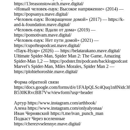
https://13reasonstowatch.mave.digital/
«Новый человек-паук: Высокое напряжение» (2014) —
https://popsanya.mave.digital/
«Человек-паук: Возвращение домой» (2017) — https://k-
and-k-foundation.mave.digital/
«Человек-паук: Вдали от дома» (2019) —
https://pomotivam.mave.digital/
«Человек-паук: Нет пути домой» (2021) —
https://cupofteapodcast.mave.digital/
«Паук-Нуар» (2026) — https://belatarakano.mave.digital/
Ultimate Spider-Man, Spider Man 2: The Game, Amazing
Spider-Man 1,2 — https://podster.fm/podcasts/backlogpodcast
Marvel’s Spider-Man, Miles Morales, Spider Man 2 —
https://plohiehoroshie.mave.digital/
Форма обратной связи
https://docs.google.com/forms/d/e/1FAIpQLSc4Quq1n8Nid
B530KRvcBB7Vw/viewform?usp=header
Артур https://www.instagram.com/arthbook/
Алена https://www.instagram.com/onlyalyonaa/
Иван Чернявский https://t.me/ivan_punch_man
Подкаст Через вселенные
https://cherezvselennye.mave.digital/