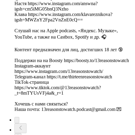
Настя https://www.instagram.com/answna?
igsh=cm5iMG05bnQ3Nzho
Клава https://www.instagram.com/klavareznikova?
igsh=MWZnY2Fpa2VnZnE0cQ==
Слушай нас на Apple podcasts, «Яндекс. Музыке»,
YouTube, а также на Castbox, Spotify и др. 🎧
Контент предназначен для лиц, достигших 18 лет 🔞
Поддержи на на Boosty https://boosty.to/13reasonstowatch
Instagram-аккаунт
https://www.instagram.com/13reasonstowatch/
Telegram-канал https://t.me/thirteenreasonstowatch
TikTok-страница
https://www.tiktok.com/@13reasonstowatch?
_t=8mTYUsVFj4a&_r=1
Хочешь с нами связаться?
Наша почта: 13reasonstowatch.podcast@gmail.com 💌