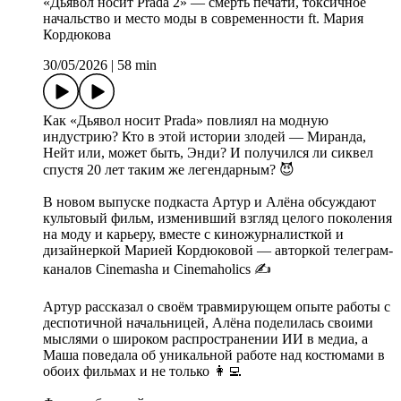
«Дьявол носит Prada 2» — смерть печати, токсичное
начальство и место моды в современности ft. Мария
Кордюкова
30/05/2026
|
58 min
Как «Дьявол носит Prada» повлиял на модную
индустрию? Кто в этой истории злодей — Миранда,
Нейт или, может быть, Энди? И получился ли сиквел
спустя 20 лет таким же легендарным? 😈
В новом выпуске подкаста Артур и Алёна обсуждают
культовый фильм, изменивший взгляд целого поколения
на моду и карьеру, вместе с киножурналисткой и
дизайнеркой Марией Кордюковой — авторкой телеграм-
каналов Cinemasha и Cinemaholics ✍️
Артур рассказал о своём травмирующем опыте работы с
деспотичной начальницей, Алёна поделилась своими
мыслями о широком распространении ИИ в медиа, а
Маша поведала об уникальной работе над костюмами в
обоих фильмах и не только 👩‍💻