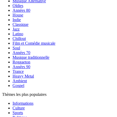
Musique Alternative
Oldies
Années 80
House
Indie
Classique
Jazz
Latino
Chillout
Film et Comédie musicale
Soul
Années 70
Musique traditionnelle
Reggaeton
Années 90
Trance
Heavy Metal
Ambient
Gospel
Thèmes les plus populaires
Informations
Culture
Sports