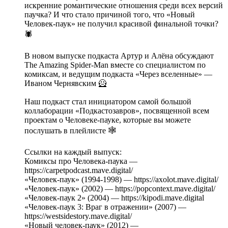
искренние романтические отношения среди всех версий
паучка? И что стало причиной того, что «Новый
Человек-паук» не получил красивой финальной точки?
🕷️
В новом выпуске подкаста Артур и Алёна обсуждают
The Amazing Spider-Man вместе со специалистом по
комиксам, и ведущим подкаста «Через вселенные» —
Иваном Чернявским 🦸
Наш подкаст стал инициатором самой большой
коллаборации «Подкастозавров», посвященной всем
проектам о Человеке-пауке, которые вы можете
послушать в плейлисте 🕸️
Ссылки на каждый выпуск:
Комиксы про Человека-паука —
https://carpetpodcast.mave.digital/
«Человек-паук» (1994-1998) — https://axolot.mave.digital/
«Человек-паук» (2002) — https://popcontext.mave.digital/
«Человек-паук 2» (2004) — https://kipodi.mave.digital
«Человек-паук 3: Враг в отражении» (2007) —
https://westsidestory.mave.digital/
«Новый человек-паук» (2012) —