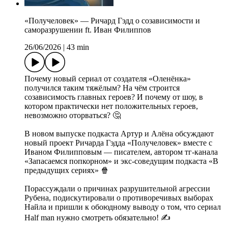
«Получеловек» — Ричард Гэдд о созависимости и
саморазрушении ft. Иван Филиппов
26/06/2026
|
43 min
Почему новый сериал от создателя «Оленёнка»
получился таким тяжёлым? На чём строится
созависимость главных героев? И почему от шоу, в
котором практически нет положительных героев,
невозможно оторваться? 🤔
В новом выпуске подкаста Артур и Алёна обсуждают
новый проект Ричарда Гэдда «Получеловек» вместе с
Иваном Филипповым — писателем, автором тг-канала
«Запасаемся попкорном» и экс-соведущим подкаста «В
предыдущих сериях» 🍿
Порассуждали о причинах разрушительной агрессии
Рубена, подискутировали о противоречивых выборах
Найла и пришли к обоюдному выводу о том, что сериал
Half man нужно смотреть обязательно! ✍️