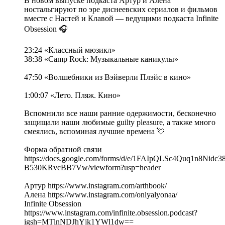
В новом выпуске подкаста Артур и Алёна
ностальгируют по эре диснеевских сериалов и фильмов
вместе с Настей и Клавой — ведущими подкаста Infinite
Obsession 🎧
23:24 «Классный мюзикл»
38:38 «Camp Rock: Музыкальные каникулы»
47:50 «Волшебники из Вэйверли Плэйс в кино»
1:00:07 «Лето. Пляж. Кино»
Вспомнили все наши ранние одержимости, бесконечно
защищали наши любимые guilty pleasure, а также много
смеялись, вспоминая лучшие времена 💘
Форма обратной связи
https://docs.google.com/forms/d/e/1FAIpQLSc4Quq1n8Nid
B530KRvcBB7Vw/viewform?usp=header
Артур https://www.instagram.com/arthbook/
Алена https://www.instagram.com/onlyalyonaa/
Infinite Obsession
https://www.instagram.com/infinite.obsession.podcast?
igsh=MTlnNDJhYjk1YWl1dw==