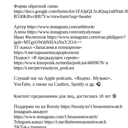
Форма обратной связи
https://docs.google.com/forms/d/e/1FAIpQLSc4Quq1n8Nid
B530KRvcBB7Vw/viewform?usp=header
Артур https://www.instagram.com/arthbook/
Алена https://www.instagram.com/onlyalyonaa/
Иван Филиппов https://www.instagram.com/ivan.philippov?
igsh=MTgyOWdiNHAzNnY2OA==
ТГ-канал «Запасаемся попкорном»
https://t.me/zapasaemsyapopkornom
Подкаст «В предыдущих сериях»
https://www.kinopoisk.ru/media/podcast/4009678/ и
https://t.me/previouslyon_podcast
Слушай нас на Apple podcasts, «Яндекс. Музыке»,
YouTube, а также на Castbox, Spotify и др. 🎧
Контент предназначен для лиц, достигших 18 лет 🔞
Поддержи на на Boosty https://boosty.to/13reasonstowatch
Instagram-аккаунт
https://www.instagram.com/13reasonstowatch/
Telegram-канал https://t.me/thirteenreasonstowatch
TikTok-страница