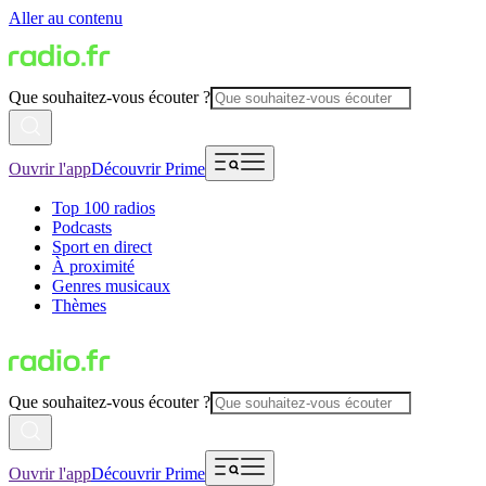
Aller au contenu
Que souhaitez-vous écouter ?
Ouvrir l'app
Découvrir Prime
Top 100 radios
Podcasts
Sport en direct
À proximité
Genres musicaux
Thèmes
Que souhaitez-vous écouter ?
Ouvrir l'app
Découvrir Prime