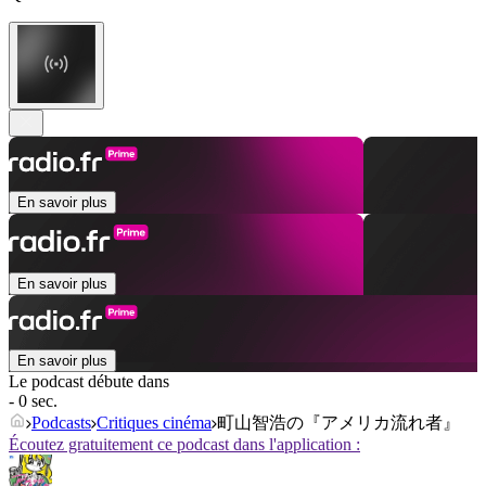
En savoir plus
En savoir plus
En savoir plus
Le podcast débute dans
- 0 sec.
Podcasts
Critiques cinéma
町山智浩の『アメリカ流れ者』
Écoutez gratuitement ce podcast dans l'application :