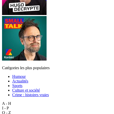
Catégories les plus populaires
Humour
Actualités
Sports
Culture et société
Crime : histoires vraies
A - H
I - P
Q - Z