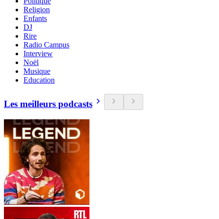
Politique
Religion
Enfants
DJ
Rire
Radio Campus
Interview
Noël
Musique
Education
Les meilleurs podcasts