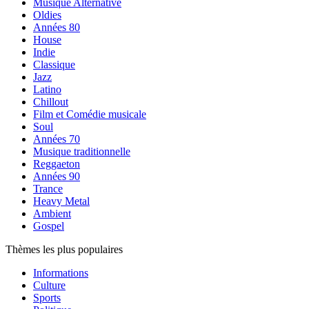
Musique Alternative
Oldies
Années 80
House
Indie
Classique
Jazz
Latino
Chillout
Film et Comédie musicale
Soul
Années 70
Musique traditionnelle
Reggaeton
Années 90
Trance
Heavy Metal
Ambient
Gospel
Thèmes les plus populaires
Informations
Culture
Sports