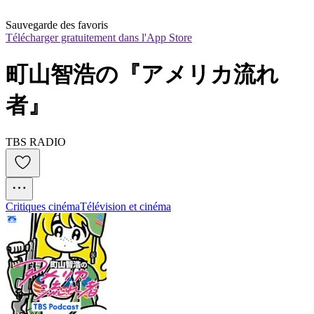
Sauvegarde des favoris
Télécharger gratuitement dans l'App Store
町山智浩の『アメリカ流れ
者』
TBS RADIO
Critiques cinéma
Télévision et cinéma