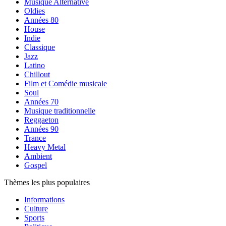
Musique Alternative
Oldies
Années 80
House
Indie
Classique
Jazz
Latino
Chillout
Film et Comédie musicale
Soul
Années 70
Musique traditionnelle
Reggaeton
Années 90
Trance
Heavy Metal
Ambient
Gospel
Thèmes les plus populaires
Informations
Culture
Sports