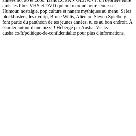
années 80, 90 et 2000. Dans ECRAN GENANT, on débriefe entre
amis les films VHS et DVD qui ont marqué notre jeunesse.
Humour, nostalgie, pop culture et nanars mythiques au menu. Si les
blockbusters, les dvdrip, Bruce Willis, Alien ou Steven Spielberg
font partie du panthéon de tes jeunes années, tu es au bon endroit. À
écouter autour d'une pizza ! Hébergé par Ausha. Visitez
ausha.co/fr/politique-de-confidentialite pour plus d'informations.
Site web du podcast