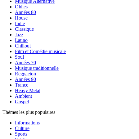
Musique Alternative
Oldies
Années 80
House
Indie
Classique
Jazz
Latino
Chillout
Film et Comédie musicale
Soul
Années 70
Musique traditionnelle
Reggaeton
Années 90
Trance
Heavy Metal
Ambient
Gospel
Thèmes les plus populaires
Informations
Culture
Sports