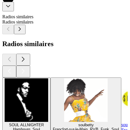
Radios similaires
Radios similaires
Radios similaires
soul
SOUL ALLNIGHTER
soulbetty
Hambourg, Soul
Francfort-sur-le-Main, R'n'B, Funk, Soul
Fran