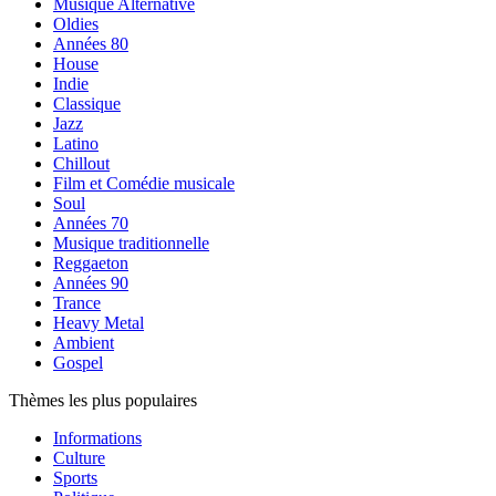
Musique Alternative
Oldies
Années 80
House
Indie
Classique
Jazz
Latino
Chillout
Film et Comédie musicale
Soul
Années 70
Musique traditionnelle
Reggaeton
Années 90
Trance
Heavy Metal
Ambient
Gospel
Thèmes les plus populaires
Informations
Culture
Sports