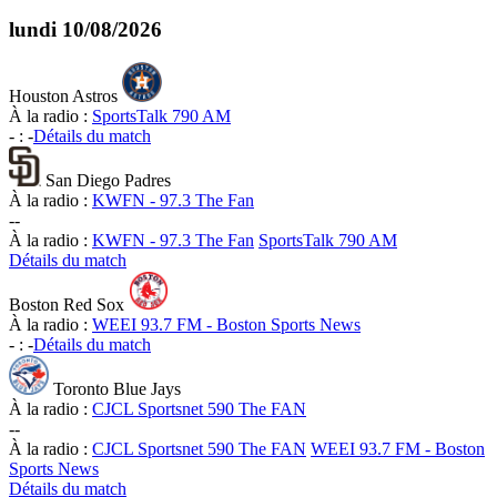
lundi
10/08/2026
Houston Astros
À la radio :
SportsTalk 790 AM
-
:
-
Détails du match
San Diego Padres
À la radio :
KWFN - 97.3 The Fan
-
-
À la radio :
KWFN - 97.3 The Fan
SportsTalk 790 AM
Détails du match
Boston Red Sox
À la radio :
WEEI 93.7 FM - Boston Sports News
-
:
-
Détails du match
Toronto Blue Jays
À la radio :
CJCL Sportsnet 590 The FAN
-
-
À la radio :
CJCL Sportsnet 590 The FAN
WEEI 93.7 FM - Boston
Sports News
Détails du match