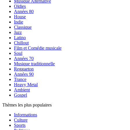
Musique Alternative
Oldies
Années 80
House
Indie
Classique
Jazz
Latino
Chillout
Film et Comédie musicale
Soul
Années 70
Musique traditionnelle
Reggaeton
Années 90
Trance
Heavy Metal
Ambient
Gospel
Thèmes les plus populaires
Informations
Culture
Sports