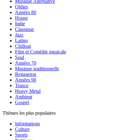
Musique Alternative
Oldies
Années 80
House
Indie
Classique
Jazz
Latino
Chillout
Film et Comédie musicale
Soul
Années 70
Musique traditionnelle
Reggaeton
Années 90
Trance
Heavy Metal
Ambient
Gospel
Thèmes les plus populaires
Informations
Culture
Sports