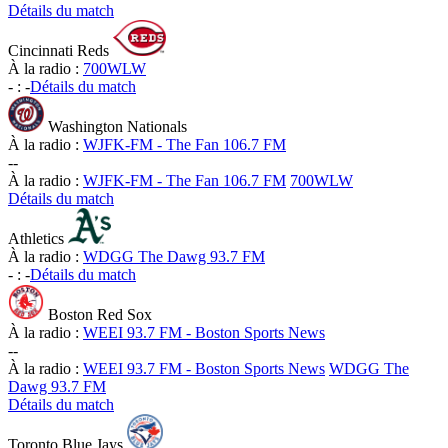
Détails du match
Cincinnati Reds
À la radio :
700WLW
-
:
-
Détails du match
Washington Nationals
À la radio :
WJFK-FM - The Fan 106.7 FM
-
-
À la radio :
WJFK-FM - The Fan 106.7 FM
700WLW
Détails du match
Athletics
À la radio :
WDGG The Dawg 93.7 FM
-
:
-
Détails du match
Boston Red Sox
À la radio :
WEEI 93.7 FM - Boston Sports News
-
-
À la radio :
WEEI 93.7 FM - Boston Sports News
WDGG The
Dawg 93.7 FM
Détails du match
Toronto Blue Jays