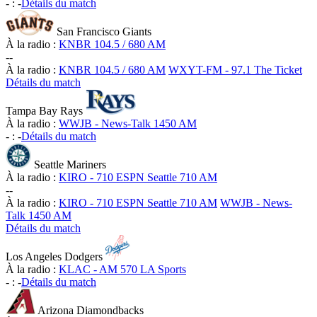
-
:
-
Détails du match
San Francisco Giants
À la radio :
KNBR 104.5 / 680 AM
-
-
À la radio :
KNBR 104.5 / 680 AM
WXYT-FM - 97.1 The Ticket
Détails du match
Tampa Bay Rays
À la radio :
WWJB - News-Talk 1450 AM
-
:
-
Détails du match
Seattle Mariners
À la radio :
KIRO - 710 ESPN Seattle 710 AM
-
-
À la radio :
KIRO - 710 ESPN Seattle 710 AM
WWJB - News-
Talk 1450 AM
Détails du match
Los Angeles Dodgers
À la radio :
KLAC - AM 570 LA Sports
-
:
-
Détails du match
Arizona Diamondbacks