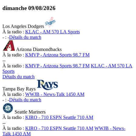
dimanche
09/08/2026
Los Angeles Dodgers
À la radio :
KLAC - AM 570 LA Sports
-
:
-
Détails du match
Arizona Diamondbacks
À la radio :
KMVP - Arizona Sports 98.7 FM
-
-
À la radio :
KMVP - Arizona Sports 98.7 FM
KLAC - AM 570 LA
Sports
Détails du match
Tampa Bay Rays
À la radio :
WWJB - News-Talk 1450 AM
-
:
-
Détails du match
Seattle Mariners
À la radio :
KIRO - 710 ESPN Seattle 710 AM
-
-
À la radio :
KIRO - 710 ESPN Seattle 710 AM
WWJB - News-
Talk 1450 AM