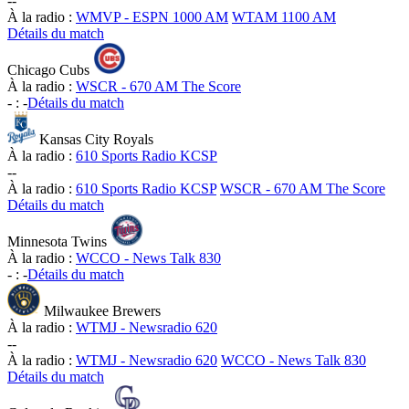
-
-
À la radio :
WMVP - ESPN 1000 AM
WTAM 1100 AM
Détails du match
Chicago Cubs
À la radio :
WSCR - 670 AM The Score
-
:
-
Détails du match
Kansas City Royals
À la radio :
610 Sports Radio KCSP
-
-
À la radio :
610 Sports Radio KCSP
WSCR - 670 AM The Score
Détails du match
Minnesota Twins
À la radio :
WCCO - News Talk 830
-
:
-
Détails du match
Milwaukee Brewers
À la radio :
WTMJ - Newsradio 620
-
-
À la radio :
WTMJ - Newsradio 620
WCCO - News Talk 830
Détails du match