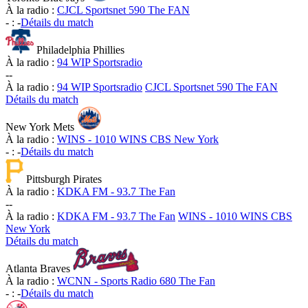
À la radio :
CJCL Sportsnet 590 The FAN
-
:
-
Détails du match
Philadelphia Phillies
À la radio :
94 WIP Sportsradio
-
-
À la radio :
94 WIP Sportsradio
CJCL Sportsnet 590 The FAN
Détails du match
New York Mets
À la radio :
WINS - 1010 WINS CBS New York
-
:
-
Détails du match
Pittsburgh Pirates
À la radio :
KDKA FM - 93.7 The Fan
-
-
À la radio :
KDKA FM - 93.7 The Fan
WINS - 1010 WINS CBS
New York
Détails du match
Atlanta Braves
À la radio :
WCNN - Sports Radio 680 The Fan
-
:
-
Détails du match