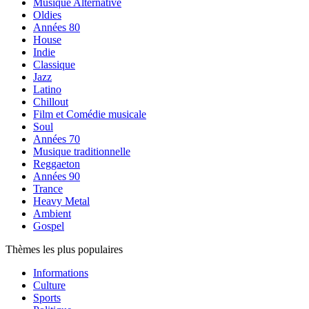
Musique Alternative
Oldies
Années 80
House
Indie
Classique
Jazz
Latino
Chillout
Film et Comédie musicale
Soul
Années 70
Musique traditionnelle
Reggaeton
Années 90
Trance
Heavy Metal
Ambient
Gospel
Thèmes les plus populaires
Informations
Culture
Sports