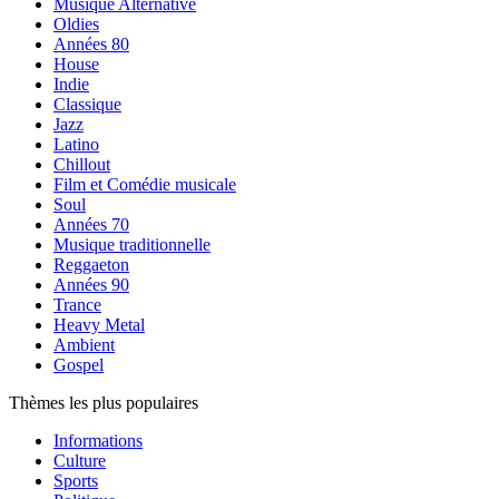
Musique Alternative
Oldies
Années 80
House
Indie
Classique
Jazz
Latino
Chillout
Film et Comédie musicale
Soul
Années 70
Musique traditionnelle
Reggaeton
Années 90
Trance
Heavy Metal
Ambient
Gospel
Thèmes les plus populaires
Informations
Culture
Sports