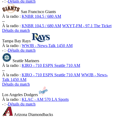
-
:
-
Détails du match
San Francisco Giants
À la radio :
KNBR 104.5 / 680 AM
-
-
À la radio :
KNBR 104.5 / 680 AM
WXYT-FM - 97.1 The Ticket
Détails du match
Tampa Bay Rays
À la radio :
WWJB - News-Talk 1450 AM
-
:
-
Détails du match
Seattle Mariners
À la radio :
KIRO - 710 ESPN Seattle 710 AM
-
-
À la radio :
KIRO - 710 ESPN Seattle 710 AM
WWJB - News-
Talk 1450 AM
Détails du match
Los Angeles Dodgers
À la radio :
KLAC - AM 570 LA Sports
-
:
-
Détails du match
Arizona Diamondbacks