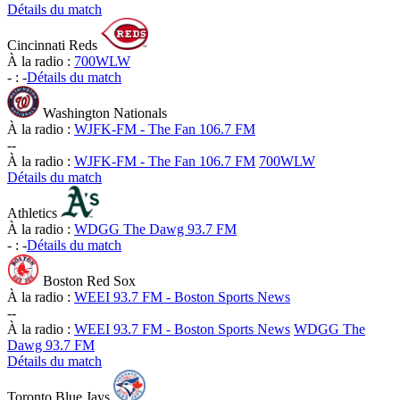
Détails du match
Cincinnati Reds
À la radio :
700WLW
-
:
-
Détails du match
Washington Nationals
À la radio :
WJFK-FM - The Fan 106.7 FM
-
-
À la radio :
WJFK-FM - The Fan 106.7 FM
700WLW
Détails du match
Athletics
À la radio :
WDGG The Dawg 93.7 FM
-
:
-
Détails du match
Boston Red Sox
À la radio :
WEEI 93.7 FM - Boston Sports News
-
-
À la radio :
WEEI 93.7 FM - Boston Sports News
WDGG The
Dawg 93.7 FM
Détails du match
Toronto Blue Jays