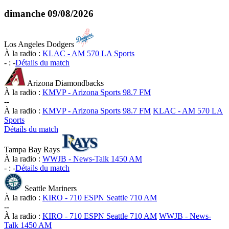
dimanche
09/08/2026
Los Angeles Dodgers
À la radio :
KLAC - AM 570 LA Sports
-
:
-
Détails du match
Arizona Diamondbacks
À la radio :
KMVP - Arizona Sports 98.7 FM
-
-
À la radio :
KMVP - Arizona Sports 98.7 FM
KLAC - AM 570 LA
Sports
Détails du match
Tampa Bay Rays
À la radio :
WWJB - News-Talk 1450 AM
-
:
-
Détails du match
Seattle Mariners
À la radio :
KIRO - 710 ESPN Seattle 710 AM
-
-
À la radio :
KIRO - 710 ESPN Seattle 710 AM
WWJB - News-
Talk 1450 AM