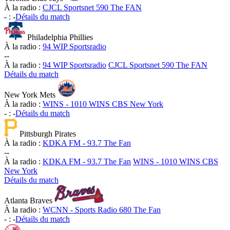
À la radio :
CJCL Sportsnet 590 The FAN
-
:
-
Détails du match
Philadelphia Phillies
À la radio :
94 WIP Sportsradio
-
-
À la radio :
94 WIP Sportsradio
CJCL Sportsnet 590 The FAN
Détails du match
New York Mets
À la radio :
WINS - 1010 WINS CBS New York
-
:
-
Détails du match
Pittsburgh Pirates
À la radio :
KDKA FM - 93.7 The Fan
-
-
À la radio :
KDKA FM - 93.7 The Fan
WINS - 1010 WINS CBS
New York
Détails du match
Atlanta Braves
À la radio :
WCNN - Sports Radio 680 The Fan
-
:
-
Détails du match