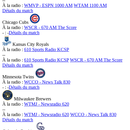
-
-
À la radio :
WMVP - ESPN 1000 AM
WTAM 1100 AM
Détails du match
Chicago Cubs
À la radio :
WSCR - 670 AM The Score
-
:
-
Détails du match
Kansas City Royals
À la radio :
610 Sports Radio KCSP
-
-
À la radio :
610 Sports Radio KCSP
WSCR - 670 AM The Score
Détails du match
Minnesota Twins
À la radio :
WCCO - News Talk 830
-
:
-
Détails du match
Milwaukee Brewers
À la radio :
WTMJ - Newsradio 620
-
-
À la radio :
WTMJ - Newsradio 620
WCCO - News Talk 830
Détails du match