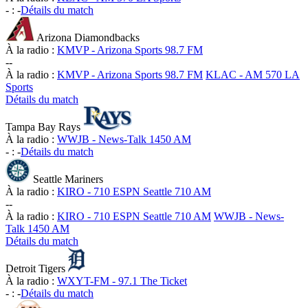
-
:
-
Détails du match
Arizona Diamondbacks
À la radio :
KMVP - Arizona Sports 98.7 FM
-
-
À la radio :
KMVP - Arizona Sports 98.7 FM
KLAC - AM 570 LA
Sports
Détails du match
Tampa Bay Rays
À la radio :
WWJB - News-Talk 1450 AM
-
:
-
Détails du match
Seattle Mariners
À la radio :
KIRO - 710 ESPN Seattle 710 AM
-
-
À la radio :
KIRO - 710 ESPN Seattle 710 AM
WWJB - News-
Talk 1450 AM
Détails du match
Detroit Tigers
À la radio :
WXYT-FM - 97.1 The Ticket
-
:
-
Détails du match