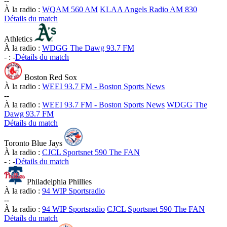
-
-
À la radio :
WQAM 560 AM
KLAA Angels Radio AM 830
Détails du match
Athletics
À la radio :
WDGG The Dawg 93.7 FM
-
:
-
Détails du match
Boston Red Sox
À la radio :
WEEI 93.7 FM - Boston Sports News
-
-
À la radio :
WEEI 93.7 FM - Boston Sports News
WDGG The
Dawg 93.7 FM
Détails du match
Toronto Blue Jays
À la radio :
CJCL Sportsnet 590 The FAN
-
:
-
Détails du match
Philadelphia Phillies
À la radio :
94 WIP Sportsradio
-
-
À la radio :
94 WIP Sportsradio
CJCL Sportsnet 590 The FAN
Détails du match