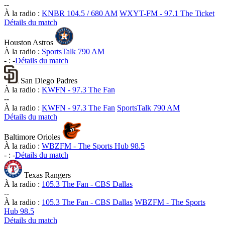
-
-
À la radio :
KNBR 104.5 / 680 AM
WXYT-FM - 97.1 The Ticket
Détails du match
Houston Astros
À la radio :
SportsTalk 790 AM
-
:
-
Détails du match
San Diego Padres
À la radio :
KWFN - 97.3 The Fan
-
-
À la radio :
KWFN - 97.3 The Fan
SportsTalk 790 AM
Détails du match
Baltimore Orioles
À la radio :
WBZFM - The Sports Hub 98.5
-
:
-
Détails du match
Texas Rangers
À la radio :
105.3 The Fan - CBS Dallas
-
-
À la radio :
105.3 The Fan - CBS Dallas
WBZFM - The Sports
Hub 98.5
Détails du match