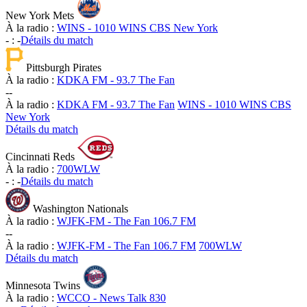
New York Mets
À la radio :
WINS - 1010 WINS CBS New York
-
:
-
Détails du match
Pittsburgh Pirates
À la radio :
KDKA FM - 93.7 The Fan
-
-
À la radio :
KDKA FM - 93.7 The Fan
WINS - 1010 WINS CBS
New York
Détails du match
Cincinnati Reds
À la radio :
700WLW
-
:
-
Détails du match
Washington Nationals
À la radio :
WJFK-FM - The Fan 106.7 FM
-
-
À la radio :
WJFK-FM - The Fan 106.7 FM
700WLW
Détails du match
Minnesota Twins
À la radio :
WCCO - News Talk 830