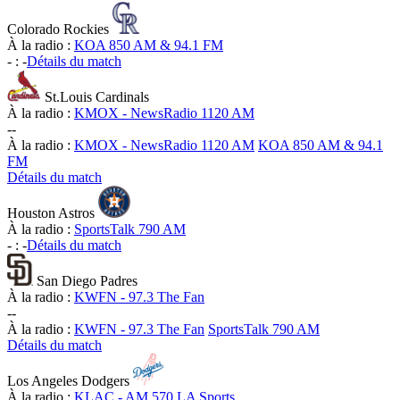
Colorado Rockies
À la radio :
KOA 850 AM & 94.1 FM
-
:
-
Détails du match
St.Louis Cardinals
À la radio :
KMOX - NewsRadio 1120 AM
-
-
À la radio :
KMOX - NewsRadio 1120 AM
KOA 850 AM & 94.1
FM
Détails du match
Houston Astros
À la radio :
SportsTalk 790 AM
-
:
-
Détails du match
San Diego Padres
À la radio :
KWFN - 97.3 The Fan
-
-
À la radio :
KWFN - 97.3 The Fan
SportsTalk 790 AM
Détails du match
Los Angeles Dodgers
À la radio :
KLAC - AM 570 LA Sports