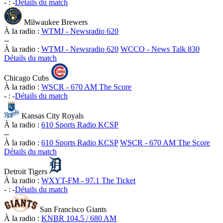
-
:
-
Détails du match
Milwaukee Brewers
À la radio :
WTMJ - Newsradio 620
-
-
À la radio :
WTMJ - Newsradio 620
WCCO - News Talk 830
Détails du match
Chicago Cubs
À la radio :
WSCR - 670 AM The Score
-
:
-
Détails du match
Kansas City Royals
À la radio :
610 Sports Radio KCSP
-
-
À la radio :
610 Sports Radio KCSP
WSCR - 670 AM The Score
Détails du match
Detroit Tigers
À la radio :
WXYT-FM - 97.1 The Ticket
-
:
-
Détails du match
San Francisco Giants
À la radio :
KNBR 104.5 / 680 AM