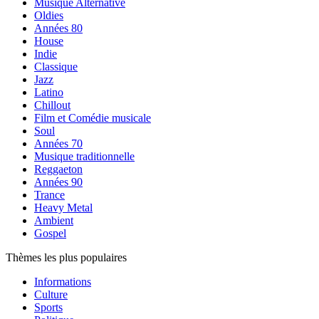
Musique Alternative
Oldies
Années 80
House
Indie
Classique
Jazz
Latino
Chillout
Film et Comédie musicale
Soul
Années 70
Musique traditionnelle
Reggaeton
Années 90
Trance
Heavy Metal
Ambient
Gospel
Thèmes les plus populaires
Informations
Culture
Sports