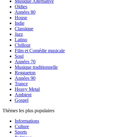
Musique Alternative
Oldies
Années 80
House
Indie
Classique
Jazz
Latino
Chillout
Film et Comédie musicale
Soul
Années 70
Musique traditionnelle
Reggaeton
Années 90
Trance
Heavy Metal
Ambient
Gospel
Thèmes les plus populaires
Informations
Culture
Sports