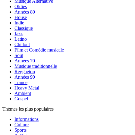
Musique Alternative
Oldies
Années 80
House
Indie
Classique
Jazz
Latino
Chillout
Film et Comédie musicale
Soul
Années 70
Musique traditionnelle
Reggaeton
Années 90
Trance
Heavy Metal
Ambient
Gospel
Thèmes les plus populaires
Informations
Culture
Sports