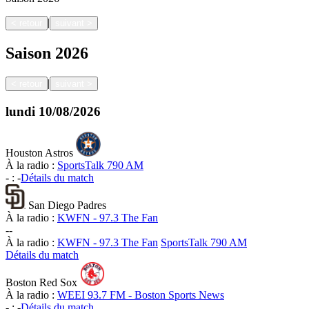
|
<
retour
suivant
>
Saison
2026
|
<
retour
suivant
>
lundi
10/08/2026
Houston Astros
À la radio :
SportsTalk 790 AM
-
:
-
Détails du match
San Diego Padres
À la radio :
KWFN - 97.3 The Fan
-
-
À la radio :
KWFN - 97.3 The Fan
SportsTalk 790 AM
Détails du match
Boston Red Sox
À la radio :
WEEI 93.7 FM - Boston Sports News
-
:
-
Détails du match