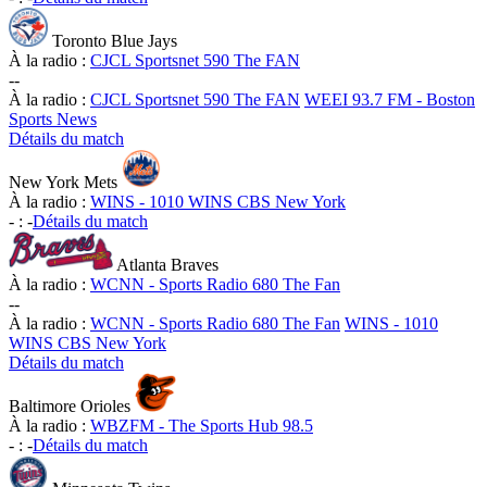
Toronto Blue Jays
À la radio :
CJCL Sportsnet 590 The FAN
-
-
À la radio :
CJCL Sportsnet 590 The FAN
WEEI 93.7 FM - Boston
Sports News
Détails du match
New York Mets
À la radio :
WINS - 1010 WINS CBS New York
-
:
-
Détails du match
Atlanta Braves
À la radio :
WCNN - Sports Radio 680 The Fan
-
-
À la radio :
WCNN - Sports Radio 680 The Fan
WINS - 1010
WINS CBS New York
Détails du match
Baltimore Orioles
À la radio :
WBZFM - The Sports Hub 98.5
-
:
-
Détails du match