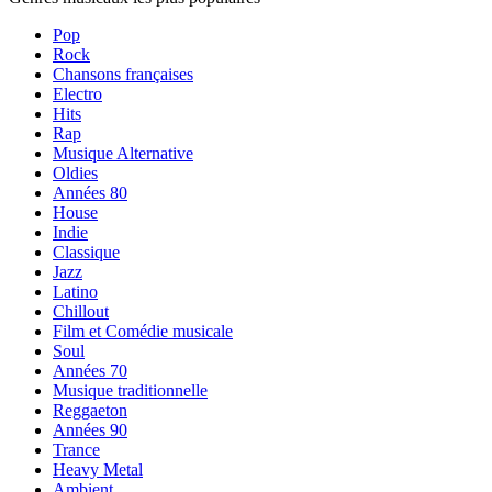
Pop
Rock
Chansons françaises
Electro
Hits
Rap
Musique Alternative
Oldies
Années 80
House
Indie
Classique
Jazz
Latino
Chillout
Film et Comédie musicale
Soul
Années 70
Musique traditionnelle
Reggaeton
Années 90
Trance
Heavy Metal
Ambient