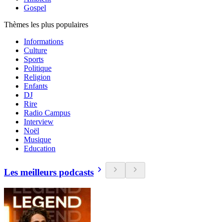
Gospel
Thèmes les plus populaires
Informations
Culture
Sports
Politique
Religion
Enfants
DJ
Rire
Radio Campus
Interview
Noël
Musique
Education
Les meilleurs podcasts