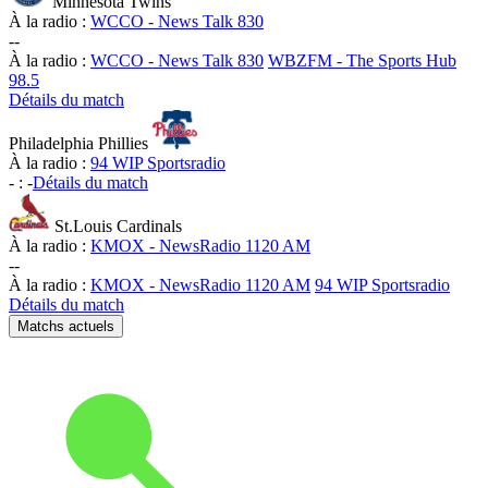
Minnesota Twins
À la radio :
WCCO - News Talk 830
-
-
À la radio :
WCCO - News Talk 830
WBZFM - The Sports Hub
98.5
Détails du match
Philadelphia Phillies
À la radio :
94 WIP Sportsradio
-
:
-
Détails du match
St.Louis Cardinals
À la radio :
KMOX - NewsRadio 1120 AM
-
-
À la radio :
KMOX - NewsRadio 1120 AM
94 WIP Sportsradio
Détails du match
Matchs actuels