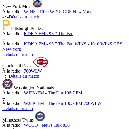
New York Mets
À la radio :
WINS - 1010 WINS CBS New York
-
:
-
Détails du match
Pittsburgh Pirates
À la radio :
KDKA FM - 93.7 The Fan
-
-
À la radio :
KDKA FM - 93.7 The Fan
WINS - 1010 WINS CBS
New York
Détails du match
Cincinnati Reds
À la radio :
700WLW
-
:
-
Détails du match
Washington Nationals
À la radio :
WJFK-FM - The Fan 106.7 FM
-
-
À la radio :
WJFK-FM - The Fan 106.7 FM
700WLW
Détails du match
Minnesota Twins
À la radio :
WCCO - News Talk 830