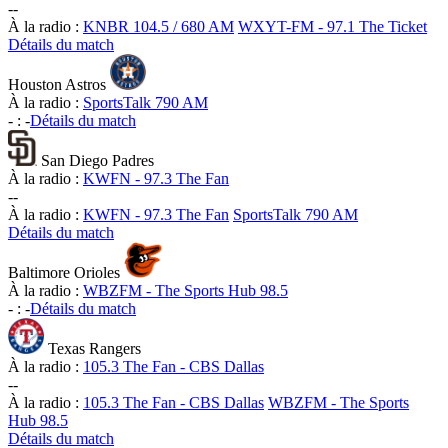
-
-
À la radio :
KNBR 104.5 / 680 AM
WXYT-FM - 97.1 The Ticket
Détails du match
Houston Astros
À la radio :
SportsTalk 790 AM
-
:
-
Détails du match
San Diego Padres
À la radio :
KWFN - 97.3 The Fan
-
-
À la radio :
KWFN - 97.3 The Fan
SportsTalk 790 AM
Détails du match
Baltimore Orioles
À la radio :
WBZFM - The Sports Hub 98.5
-
:
-
Détails du match
Texas Rangers
À la radio :
105.3 The Fan - CBS Dallas
-
-
À la radio :
105.3 The Fan - CBS Dallas
WBZFM - The Sports
Hub 98.5
Détails du match