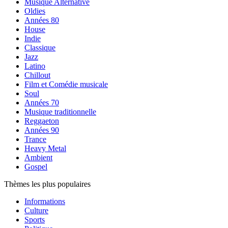
Musique Alternative
Oldies
Années 80
House
Indie
Classique
Jazz
Latino
Chillout
Film et Comédie musicale
Soul
Années 70
Musique traditionnelle
Reggaeton
Années 90
Trance
Heavy Metal
Ambient
Gospel
Thèmes les plus populaires
Informations
Culture
Sports