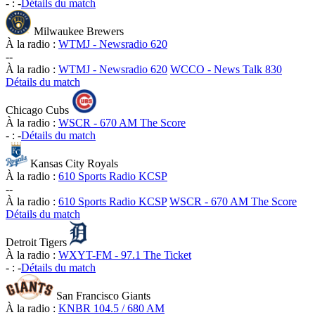
-
:
-
Détails du match
Milwaukee Brewers
À la radio :
WTMJ - Newsradio 620
-
-
À la radio :
WTMJ - Newsradio 620
WCCO - News Talk 830
Détails du match
Chicago Cubs
À la radio :
WSCR - 670 AM The Score
-
:
-
Détails du match
Kansas City Royals
À la radio :
610 Sports Radio KCSP
-
-
À la radio :
610 Sports Radio KCSP
WSCR - 670 AM The Score
Détails du match
Detroit Tigers
À la radio :
WXYT-FM - 97.1 The Ticket
-
:
-
Détails du match
San Francisco Giants
À la radio :
KNBR 104.5 / 680 AM