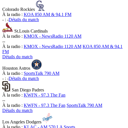
Colorado Rockies
À la radio :
KOA 850 AM & 94.1 FM
-
:
-
Détails du match
St.Louis Cardinals
À la radio :
KMOX - NewsRadio 1120 AM
-
-
À la radio :
KMOX - NewsRadio 1120 AM
KOA 850 AM & 94.1
FM
Détails du match
Houston Astros
À la radio :
SportsTalk 790 AM
-
:
-
Détails du match
San Diego Padres
À la radio :
KWFN - 97.3 The Fan
-
-
À la radio :
KWFN - 97.3 The Fan
SportsTalk 790 AM
Détails du match
Los Angeles Dodgers
À la radio :
KLAC - AM 570 LA Sports