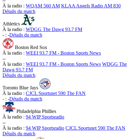
-
-
À la radio :
WQAM 560 AM
KLAA Angels Radio AM 830
Détails du match
Athletics
À la radio :
WDGG The Dawg 93.7 FM
-
:
-
Détails du match
Boston Red Sox
À la radio :
WEEI 93.7 FM - Boston Sports News
-
-
À la radio :
WEEI 93.7 FM - Boston Sports News
WDGG The
Dawg 93.7 FM
Détails du match
Toronto Blue Jays
À la radio :
CJCL Sportsnet 590 The FAN
-
:
-
Détails du match
Philadelphia Phillies
À la radio :
94 WIP Sportsradio
-
-
À la radio :
94 WIP Sportsradio
CJCL Sportsnet 590 The FAN
Détails du match