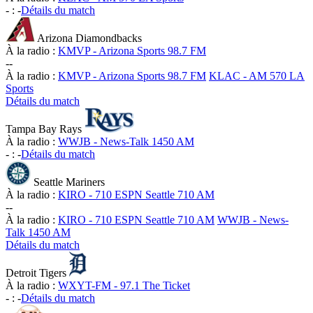
-
:
-
Détails du match
Arizona Diamondbacks
À la radio :
KMVP - Arizona Sports 98.7 FM
-
-
À la radio :
KMVP - Arizona Sports 98.7 FM
KLAC - AM 570 LA
Sports
Détails du match
Tampa Bay Rays
À la radio :
WWJB - News-Talk 1450 AM
-
:
-
Détails du match
Seattle Mariners
À la radio :
KIRO - 710 ESPN Seattle 710 AM
-
-
À la radio :
KIRO - 710 ESPN Seattle 710 AM
WWJB - News-
Talk 1450 AM
Détails du match
Detroit Tigers
À la radio :
WXYT-FM - 97.1 The Ticket
-
:
-
Détails du match