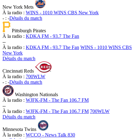
New York Mets
À la radio :
WINS - 1010 WINS CBS New York
-
:
-
Détails du match
Pittsburgh Pirates
À la radio :
KDKA FM - 93.7 The Fan
-
-
À la radio :
KDKA FM - 93.7 The Fan
WINS - 1010 WINS CBS
New York
Détails du match
Cincinnati Reds
À la radio :
700WLW
-
:
-
Détails du match
Washington Nationals
À la radio :
WJFK-FM - The Fan 106.7 FM
-
-
À la radio :
WJFK-FM - The Fan 106.7 FM
700WLW
Détails du match
Minnesota Twins
À la radio :
WCCO - News Talk 830