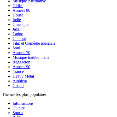
Musique Alternative
Oldies
Années 80
House
Indie
Classique
Jazz
Latino
Chillout
Film et Comédie musicale
Soul
Années 70
Musique traditionnelle
Reggaeton
Années 90
Trance
Heavy Metal
Ambient
Gospel
Thèmes les plus populaires
Informations
Culture
Sports