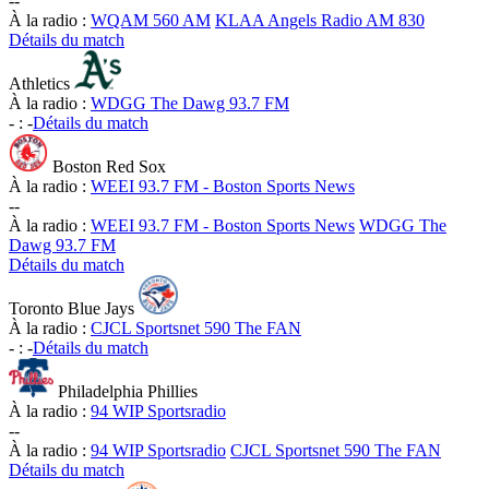
-
-
À la radio :
WQAM 560 AM
KLAA Angels Radio AM 830
Détails du match
Athletics
À la radio :
WDGG The Dawg 93.7 FM
-
:
-
Détails du match
Boston Red Sox
À la radio :
WEEI 93.7 FM - Boston Sports News
-
-
À la radio :
WEEI 93.7 FM - Boston Sports News
WDGG The
Dawg 93.7 FM
Détails du match
Toronto Blue Jays
À la radio :
CJCL Sportsnet 590 The FAN
-
:
-
Détails du match
Philadelphia Phillies
À la radio :
94 WIP Sportsradio
-
-
À la radio :
94 WIP Sportsradio
CJCL Sportsnet 590 The FAN
Détails du match