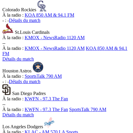
Colorado Rockies
À la radio :
KOA 850 AM & 94.1 FM
-
:
-
Détails du match
St.Louis Cardinals
À la radio :
KMOX - NewsRadio 1120 AM
-
-
À la radio :
KMOX - NewsRadio 1120 AM
KOA 850 AM & 94.1
FM
Détails du match
Houston Astros
À la radio :
SportsTalk 790 AM
-
:
-
Détails du match
San Diego Padres
À la radio :
KWFN - 97.3 The Fan
-
-
À la radio :
KWFN - 97.3 The Fan
SportsTalk 790 AM
Détails du match
Los Angeles Dodgers
À la radio :
KLAC - AM 570 LA Sports