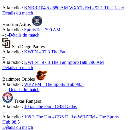
-
-
À la radio :
KNBR 104.5 / 680 AM
WXYT-FM - 97.1 The Ticket
Détails du match
Houston Astros
À la radio :
SportsTalk 790 AM
-
:
-
Détails du match
San Diego Padres
À la radio :
KWFN - 97.3 The Fan
-
-
À la radio :
KWFN - 97.3 The Fan
SportsTalk 790 AM
Détails du match
Baltimore Orioles
À la radio :
WBZFM - The Sports Hub 98.5
-
:
-
Détails du match
Texas Rangers
À la radio :
105.3 The Fan - CBS Dallas
-
-
À la radio :
105.3 The Fan - CBS Dallas
WBZFM - The Sports
Hub 98.5
Détails du match