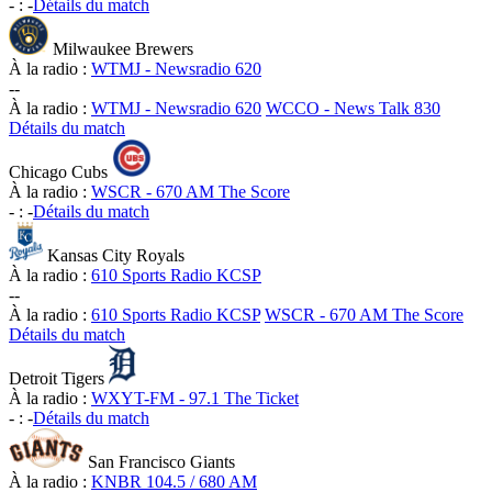
-
:
-
Détails du match
Milwaukee Brewers
À la radio :
WTMJ - Newsradio 620
-
-
À la radio :
WTMJ - Newsradio 620
WCCO - News Talk 830
Détails du match
Chicago Cubs
À la radio :
WSCR - 670 AM The Score
-
:
-
Détails du match
Kansas City Royals
À la radio :
610 Sports Radio KCSP
-
-
À la radio :
610 Sports Radio KCSP
WSCR - 670 AM The Score
Détails du match
Detroit Tigers
À la radio :
WXYT-FM - 97.1 The Ticket
-
:
-
Détails du match
San Francisco Giants
À la radio :
KNBR 104.5 / 680 AM