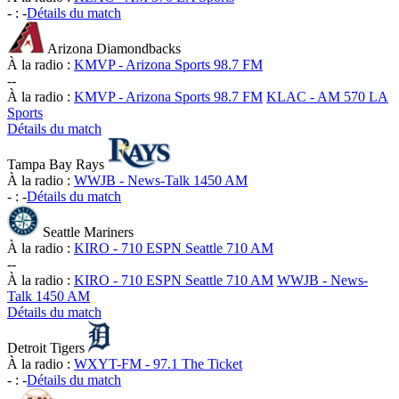
-
:
-
Détails du match
Arizona Diamondbacks
À la radio :
KMVP - Arizona Sports 98.7 FM
-
-
À la radio :
KMVP - Arizona Sports 98.7 FM
KLAC - AM 570 LA
Sports
Détails du match
Tampa Bay Rays
À la radio :
WWJB - News-Talk 1450 AM
-
:
-
Détails du match
Seattle Mariners
À la radio :
KIRO - 710 ESPN Seattle 710 AM
-
-
À la radio :
KIRO - 710 ESPN Seattle 710 AM
WWJB - News-
Talk 1450 AM
Détails du match
Detroit Tigers
À la radio :
WXYT-FM - 97.1 The Ticket
-
:
-
Détails du match