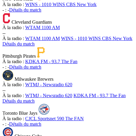
À la radio :
WINS - 1010 WINS CBS New York
-
:
-
Détails du match
Cleveland Guardians
À la radio :
WTAM 1100 AM
-
-
À la radio :
WTAM 1100 AM
WINS - 1010 WINS CBS New York
Détails du match
Pittsburgh Pirates
À la radio :
KDKA FM - 93.7 The Fan
-
:
-
Détails du match
Milwaukee Brewers
À la radio :
WTMJ - Newsradio 620
-
-
À la radio :
WTMJ - Newsradio 620
KDKA FM - 93.7 The Fan
Détails du match
Toronto Blue Jays
À la radio :
CJCL Sportsnet 590 The FAN
-
:
-
Détails du match