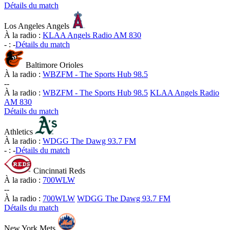
Détails du match
Los Angeles Angels
À la radio :
KLAA Angels Radio AM 830
-
:
-
Détails du match
Baltimore Orioles
À la radio :
WBZFM - The Sports Hub 98.5
-
-
À la radio :
WBZFM - The Sports Hub 98.5
KLAA Angels Radio
AM 830
Détails du match
Athletics
À la radio :
WDGG The Dawg 93.7 FM
-
:
-
Détails du match
Cincinnati Reds
À la radio :
700WLW
-
-
À la radio :
700WLW
WDGG The Dawg 93.7 FM
Détails du match
New York Mets