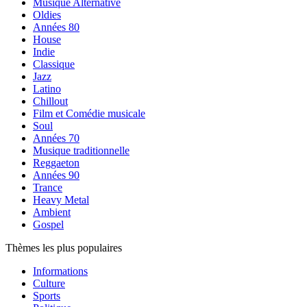
Musique Alternative
Oldies
Années 80
House
Indie
Classique
Jazz
Latino
Chillout
Film et Comédie musicale
Soul
Années 70
Musique traditionnelle
Reggaeton
Années 90
Trance
Heavy Metal
Ambient
Gospel
Thèmes les plus populaires
Informations
Culture
Sports