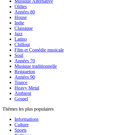
Musique Alternative
Oldies
Années 80
House
Indie
Classique
Jazz
Latino
Chillout
Film et Comédie musicale
Soul
Années 70
Musique traditionnelle
Reggaeton
Années 90
Trance
Heavy Metal
Ambient
Gospel
Thèmes les plus populaires
Informations
Culture
Sports