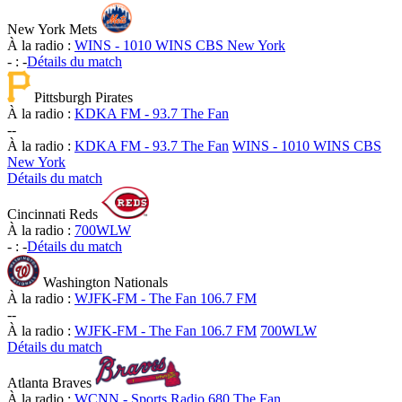
New York Mets
À la radio :
WINS - 1010 WINS CBS New York
-
:
-
Détails du match
Pittsburgh Pirates
À la radio :
KDKA FM - 93.7 The Fan
-
-
À la radio :
KDKA FM - 93.7 The Fan
WINS - 1010 WINS CBS
New York
Détails du match
Cincinnati Reds
À la radio :
700WLW
-
:
-
Détails du match
Washington Nationals
À la radio :
WJFK-FM - The Fan 106.7 FM
-
-
À la radio :
WJFK-FM - The Fan 106.7 FM
700WLW
Détails du match
Atlanta Braves
À la radio :
WCNN - Sports Radio 680 The Fan