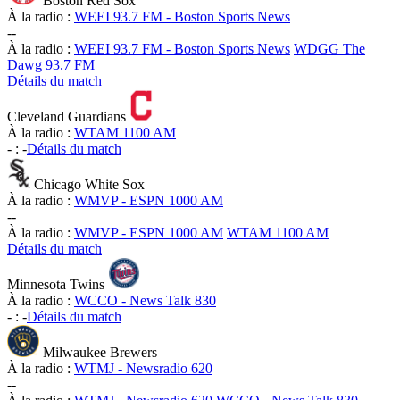
Boston Red Sox
À la radio :
WEEI 93.7 FM - Boston Sports News
-
-
À la radio :
WEEI 93.7 FM - Boston Sports News
WDGG The
Dawg 93.7 FM
Détails du match
Cleveland Guardians
À la radio :
WTAM 1100 AM
-
:
-
Détails du match
Chicago White Sox
À la radio :
WMVP - ESPN 1000 AM
-
-
À la radio :
WMVP - ESPN 1000 AM
WTAM 1100 AM
Détails du match
Minnesota Twins
À la radio :
WCCO - News Talk 830
-
:
-
Détails du match
Milwaukee Brewers
À la radio :
WTMJ - Newsradio 620
-
-