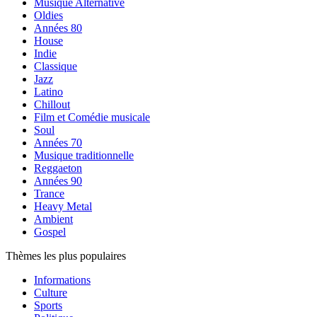
Musique Alternative
Oldies
Années 80
House
Indie
Classique
Jazz
Latino
Chillout
Film et Comédie musicale
Soul
Années 70
Musique traditionnelle
Reggaeton
Années 90
Trance
Heavy Metal
Ambient
Gospel
Thèmes les plus populaires
Informations
Culture
Sports