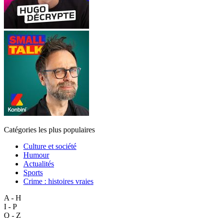
Catégories les plus populaires
Culture et société
Humour
Actualités
Sports
Crime : histoires vraies
A - H
I - P
Q - Z