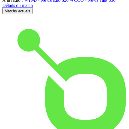
À la radio :
WTMJ - Newsradio 620
WCCO - News Talk 830
Détails du match
Matchs actuels