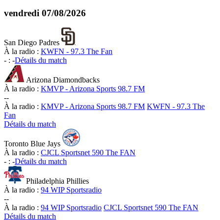
vendredi
07/08/2026
San Diego Padres
À la radio :
KWFN - 97.3 The Fan
-
:
-
Détails du match
Arizona Diamondbacks
À la radio :
KMVP - Arizona Sports 98.7 FM
-
-
À la radio :
KMVP - Arizona Sports 98.7 FM
KWFN - 97.3 The
Fan
Détails du match
Toronto Blue Jays
À la radio :
CJCL Sportsnet 590 The FAN
-
:
-
Détails du match
Philadelphia Phillies
À la radio :
94 WIP Sportsradio
-
-
À la radio :
94 WIP Sportsradio
CJCL Sportsnet 590 The FAN
Détails du match