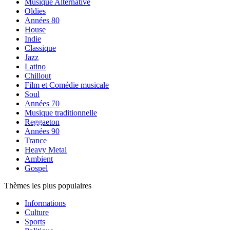
Musique Alternative
Oldies
Années 80
House
Indie
Classique
Jazz
Latino
Chillout
Film et Comédie musicale
Soul
Années 70
Musique traditionnelle
Reggaeton
Années 90
Trance
Heavy Metal
Ambient
Gospel
Thèmes les plus populaires
Informations
Culture
Sports