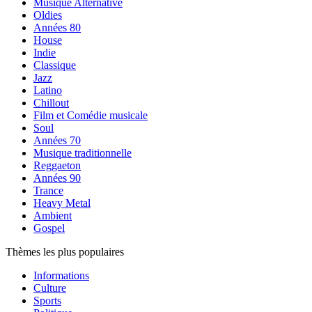
Musique Alternative
Oldies
Années 80
House
Indie
Classique
Jazz
Latino
Chillout
Film et Comédie musicale
Soul
Années 70
Musique traditionnelle
Reggaeton
Années 90
Trance
Heavy Metal
Ambient
Gospel
Thèmes les plus populaires
Informations
Culture
Sports