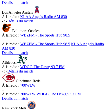
Détails du match
Los Angeles Angels
À la radio :
KLAA Angels Radio AM 830
-
:
-
Détails du match
Baltimore Orioles
À la radio :
WBZFM - The Sports Hub 98.5
-
-
À la radio :
WBZFM - The Sports Hub 98.5
KLAA Angels Radio
AM 830
Détails du match
Athletics
À la radio :
WDGG The Dawg 93.7 FM
-
:
-
Détails du match
Cincinnati Reds
À la radio :
700WLW
-
-
À la radio :
700WLW
WDGG The Dawg 93.7 FM
Détails du match
New York Mets