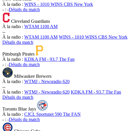
À la radio :
WINS - 1010 WINS CBS New York
-
:
-
Détails du match
Cleveland Guardians
À la radio :
WTAM 1100 AM
-
-
À la radio :
WTAM 1100 AM
WINS - 1010 WINS CBS New York
Détails du match
Pittsburgh Pirates
À la radio :
KDKA FM - 93.7 The Fan
-
:
-
Détails du match
Milwaukee Brewers
À la radio :
WTMJ - Newsradio 620
-
-
À la radio :
WTMJ - Newsradio 620
KDKA FM - 93.7 The Fan
Détails du match
Toronto Blue Jays
À la radio :
CJCL Sportsnet 590 The FAN
-
:
-
Détails du match