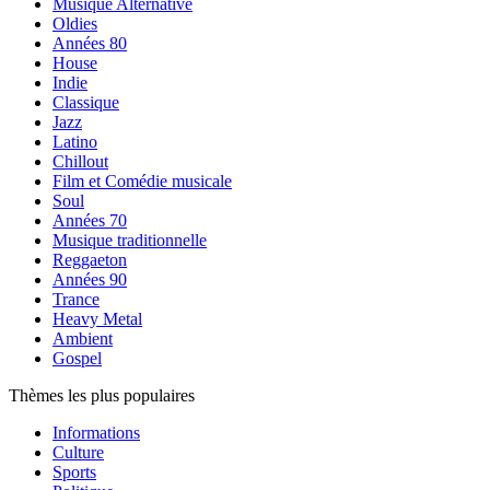
Musique Alternative
Oldies
Années 80
House
Indie
Classique
Jazz
Latino
Chillout
Film et Comédie musicale
Soul
Années 70
Musique traditionnelle
Reggaeton
Années 90
Trance
Heavy Metal
Ambient
Gospel
Thèmes les plus populaires
Informations
Culture
Sports