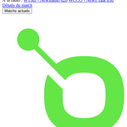
À la radio :
WTMJ - Newsradio 620
WCCO - News Talk 830
Détails du match
Matchs actuels