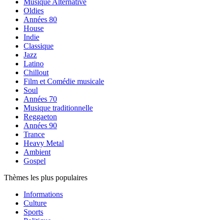
Musique Alternative
Oldies
Années 80
House
Indie
Classique
Jazz
Latino
Chillout
Film et Comédie musicale
Soul
Années 70
Musique traditionnelle
Reggaeton
Années 90
Trance
Heavy Metal
Ambient
Gospel
Thèmes les plus populaires
Informations
Culture
Sports