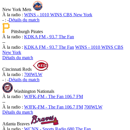
New York Mets
À la radio :
WINS - 1010 WINS CBS New York
-
:
-
Détails du match
Pittsburgh Pirates
À la radio :
KDKA FM - 93.7 The Fan
-
-
À la radio :
KDKA FM - 93.7 The Fan
WINS - 1010 WINS CBS
New York
Détails du match
Cincinnati Reds
À la radio :
700WLW
-
:
-
Détails du match
Washington Nationals
À la radio :
WJFK-FM - The Fan 106.7 FM
-
-
À la radio :
WJFK-FM - The Fan 106.7 FM
700WLW
Détails du match
Atlanta Braves
À la radio :
WCNN - Sports Radio 680 The Fan