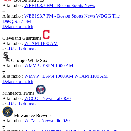
Boston Red Sox
À la radio :
WEEI 93.7 FM - Boston Sports News
-
-
À la radio :
WEEI 93.7 FM - Boston Sports News
WDGG The
Dawg 93.7 FM
Détails du match
Cleveland Guardians
À la radio :
WTAM 1100 AM
-
:
-
Détails du match
Chicago White Sox
À la radio :
WMVP - ESPN 1000 AM
-
-
À la radio :
WMVP - ESPN 1000 AM
WTAM 1100 AM
Détails du match
Minnesota Twins
À la radio :
WCCO - News Talk 830
-
:
-
Détails du match
Milwaukee Brewers
À la radio :
WTMJ - Newsradio 620
-
-