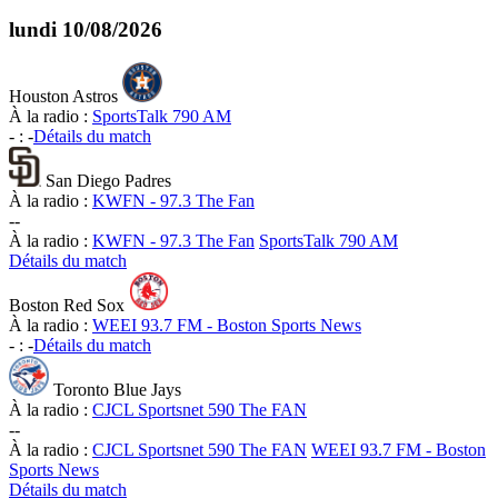
lundi
10/08/2026
Houston Astros
À la radio :
SportsTalk 790 AM
-
:
-
Détails du match
San Diego Padres
À la radio :
KWFN - 97.3 The Fan
-
-
À la radio :
KWFN - 97.3 The Fan
SportsTalk 790 AM
Détails du match
Boston Red Sox
À la radio :
WEEI 93.7 FM - Boston Sports News
-
:
-
Détails du match
Toronto Blue Jays
À la radio :
CJCL Sportsnet 590 The FAN
-
-
À la radio :
CJCL Sportsnet 590 The FAN
WEEI 93.7 FM - Boston
Sports News
Détails du match