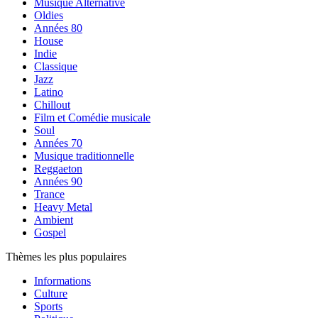
Musique Alternative
Oldies
Années 80
House
Indie
Classique
Jazz
Latino
Chillout
Film et Comédie musicale
Soul
Années 70
Musique traditionnelle
Reggaeton
Années 90
Trance
Heavy Metal
Ambient
Gospel
Thèmes les plus populaires
Informations
Culture
Sports